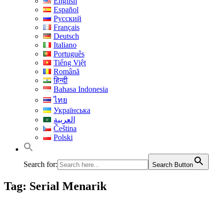
English
Español
Русский
Français
Deutsch
Italiano
Português
Tiếng Việt
Română
हिन्दी
Bahasa Indonesia
ไทย
Українська
العربية
Čeština
Polski
Search for:
Search Button
Tag:
Serial Menarik