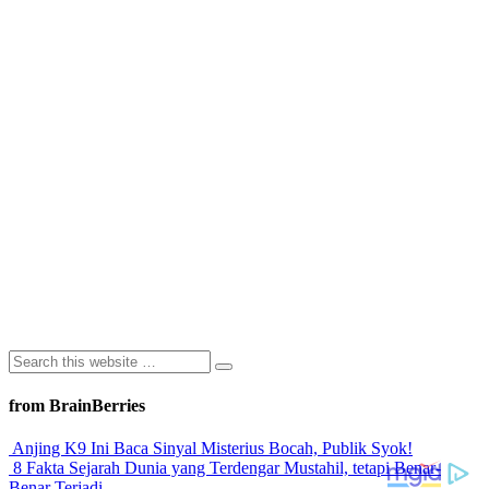
from BrainBerries
Anjing K9 Ini Baca Sinyal Misterius Bocah, Publik Syok!
8 Fakta Sejarah Dunia yang Terdengar Mustahil, tetapi Benar-
Benar Terjadi