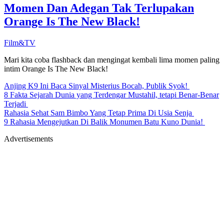
Momen Dan Adegan Tak Terlupakan
Orange Is The New Black!
Film&TV
Mari kita coba flashback dan mengingat kembali lima momen paling
intim Orange Is The New Black!
Anjing K9 Ini Baca Sinyal Misterius Bocah, Publik Syok!
8 Fakta Sejarah Dunia yang Terdengar Mustahil, tetapi Benar-Benar
Terjadi
Rahasia Sehat Sam Bimbo Yang Tetap Prima Di Usia Senja
9 Rahasia Mengejutkan Di Balik Monumen Batu Kuno Dunia!
Advertisements