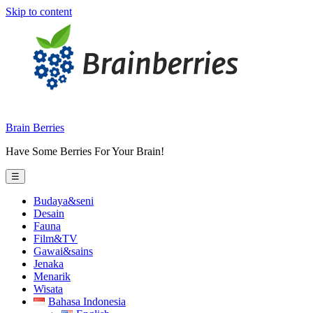
Skip to content
Brain Berries
Have Some Berries For Your Brain!
☰
Budaya&seni
Desain
Fauna
Film&TV
Gawai&sains
Jenaka
Menarik
Wisata
Bahasa Indonesia