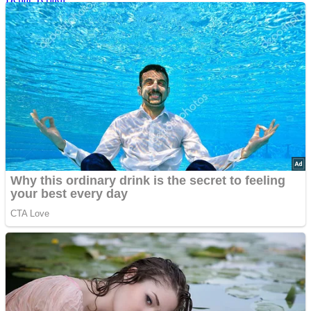
Rahasia Sehat Sam Bimbo Yang Tetap Prima Di Usia Senja
9 Rahasia Mengejutkan Di Balik Monumen Batu Kuno Dunia!
Inilah Cara Mendeteksi Kebohongan Lewat Gerakan Bibir!
Advertisements