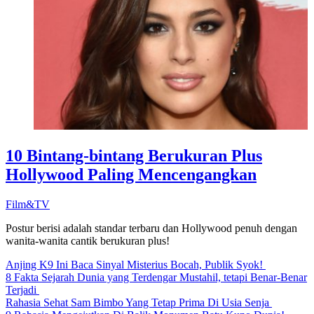
10 Bintang-bintang Berukuran Plus
Hollywood Paling Mencengangkan
Film&TV
Postur berisi adalah standar terbaru dan Hollywood penuh dengan
wanita-wanita cantik berukuran plus!
Anjing K9 Ini Baca Sinyal Misterius Bocah, Publik Syok!
8 Fakta Sejarah Dunia yang Terdengar Mustahil, tetapi Benar-Benar
Terjadi
Rahasia Sehat Sam Bimbo Yang Tetap Prima Di Usia Senja