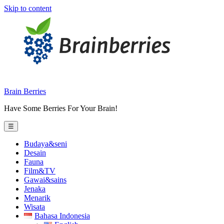
Skip to content
Brain Berries
Have Some Berries For Your Brain!
☰
Budaya&seni
Desain
Fauna
Film&TV
Gawai&sains
Jenaka
Menarik
Wisata
Bahasa Indonesia