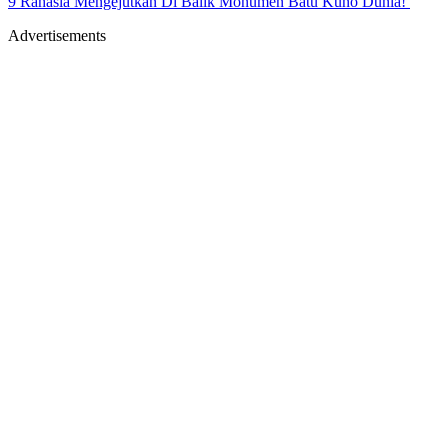
9 Rahasia Mengejutkan Di Balik Monumen Batu Kuno Dunia!
Advertisements