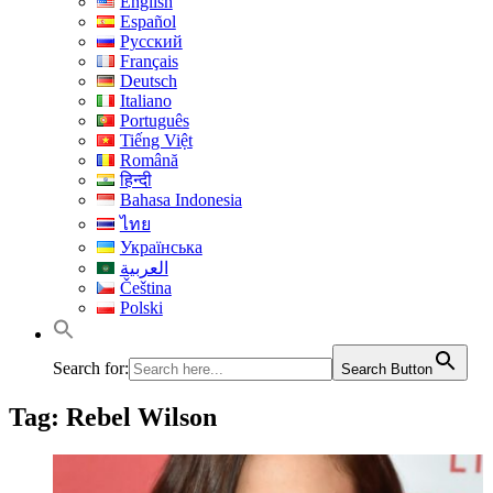
English
Español
Русский
Français
Deutsch
Italiano
Português
Tiếng Việt
Română
हिन्दी
Bahasa Indonesia
ไทย
Українська
العربية
Čeština
Polski
Search for:
Search Button
Tag:
Rebel Wilson