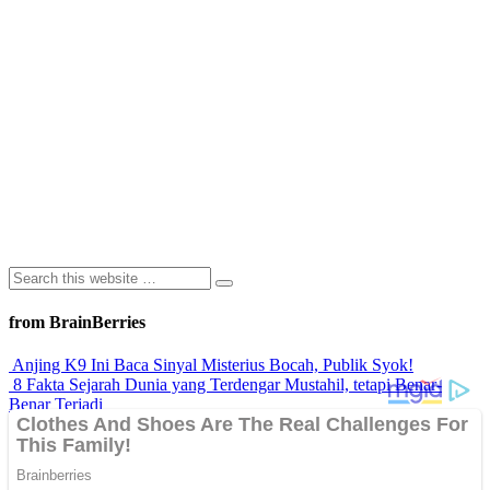
from BrainBerries
Anjing K9 Ini Baca Sinyal Misterius Bocah, Publik Syok!
8 Fakta Sejarah Dunia yang Terdengar Mustahil, tetapi Benar-
Benar Terjadi
Rahasia Sehat Sam Bimbo Yang Tetap Prima Di Usia Senja
9 Rahasia Mengejutkan Di Balik Monumen Batu Kuno Dunia!
Inilah Cara Mendeteksi Kebohongan Lewat Gerakan Bibir!