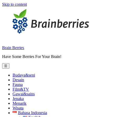
Skip to content
Brain Berries
Have Some Berries For Your Brain!
☰
Budaya&seni
Desain
Fauna
Film&TV
Gawai&sains
Jenaka
Menarik
Wisata
Bahasa Indonesia