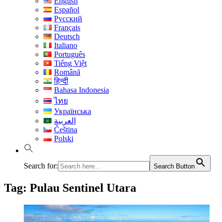
English
Español
Русский
Français
Deutsch
Italiano
Português
Tiếng Việt
Română
हिन्दी
Bahasa Indonesia
ไทย
Українська
العربية
Čeština
Polski
Search for:
Search Button
Tag:
Pulau Sentinel Utara