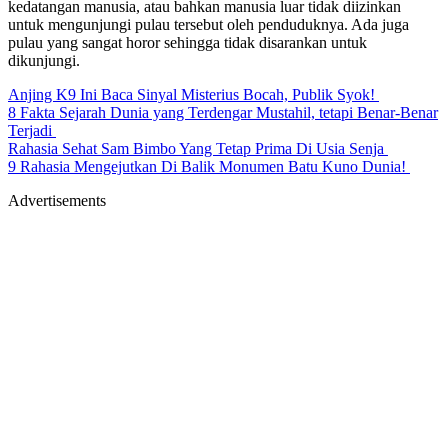
kedatangan manusia, atau bahkan manusia luar tidak diizinkan
untuk mengunjungi pulau tersebut oleh penduduknya. Ada juga
pulau yang sangat horor sehingga tidak disarankan untuk
dikunjungi.
Anjing K9 Ini Baca Sinyal Misterius Bocah, Publik Syok!
8 Fakta Sejarah Dunia yang Terdengar Mustahil, tetapi Benar-Benar
Terjadi
Rahasia Sehat Sam Bimbo Yang Tetap Prima Di Usia Senja
9 Rahasia Mengejutkan Di Balik Monumen Batu Kuno Dunia!
Advertisements