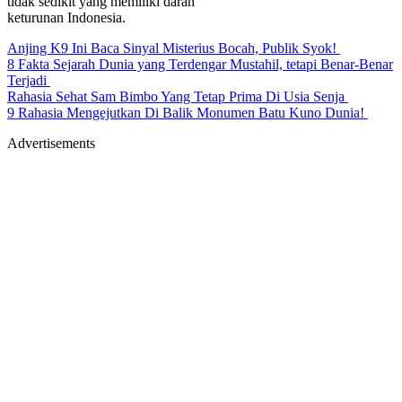
tidak sedikit yang memiliki darah
keturunan Indonesia.
Anjing K9 Ini Baca Sinyal Misterius Bocah, Publik Syok!
8 Fakta Sejarah Dunia yang Terdengar Mustahil, tetapi Benar-Benar
Terjadi
Rahasia Sehat Sam Bimbo Yang Tetap Prima Di Usia Senja
9 Rahasia Mengejutkan Di Balik Monumen Batu Kuno Dunia!
Advertisements