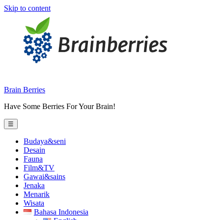
Skip to content
Brain Berries
Have Some Berries For Your Brain!
☰
Budaya&seni
Desain
Fauna
Film&TV
Gawai&sains
Jenaka
Menarik
Wisata
Bahasa Indonesia