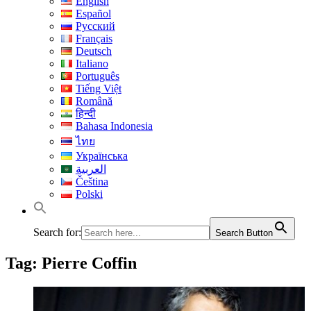
English
Español
Русский
Français
Deutsch
Italiano
Português
Tiếng Việt
Română
हिन्दी
Bahasa Indonesia
ไทย
Українська
العربية
Čeština
Polski
Search for:
Search Button
Tag:
Pierre Coffin