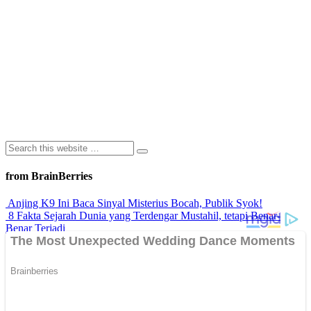
from BrainBerries
Anjing K9 Ini Baca Sinyal Misterius Bocah, Publik Syok!
8 Fakta Sejarah Dunia yang Terdengar Mustahil, tetapi Benar-
Benar Terjadi
Rahasia Sehat Sam Bimbo Yang Tetap Prima Di Usia Senja
9 Rahasia Mengejutkan Di Balik Monumen Batu Kuno Dunia!
Inilah Cara Mendeteksi Kebohongan Lewat Gerakan Bibir!
Advertisements