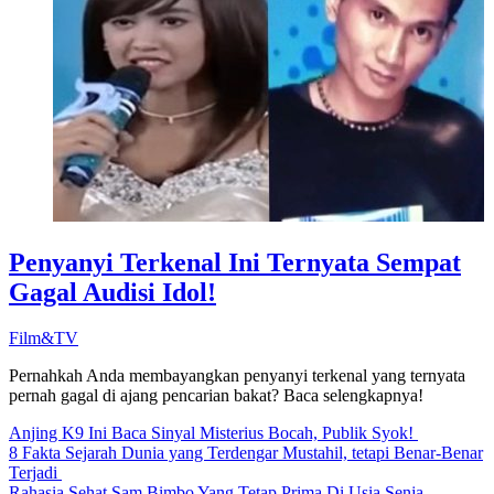
Penyanyi Terkenal Ini Ternyata Sempat
Gagal Audisi Idol!
Film&TV
Pernahkah Anda membayangkan penyanyi terkenal yang ternyata
pernah gagal di ajang pencarian bakat? Baca selengkapnya!
Anjing K9 Ini Baca Sinyal Misterius Bocah, Publik Syok!
8 Fakta Sejarah Dunia yang Terdengar Mustahil, tetapi Benar-Benar
Terjadi
Rahasia Sehat Sam Bimbo Yang Tetap Prima Di Usia Senja