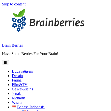
Skip to content
Brain Berries
Have Some Berries For Your Brain!
☰
Budaya&seni
Desain
Fauna
Film&TV
Gawai&sains
Jenaka
Menarik
Wisata
Bahasa Indonesia