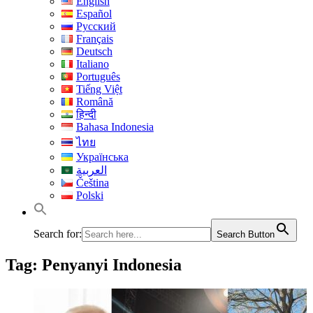
English
Español
Русский
Français
Deutsch
Italiano
Português
Tiếng Việt
Română
हिन्दी
Bahasa Indonesia
ไทย
Українська
العربية
Čeština
Polski
Search for:
Search Button
Tag:
Penyanyi Indonesia