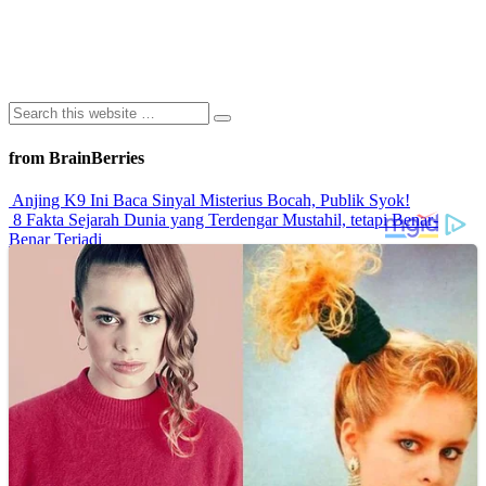
from BrainBerries
Anjing K9 Ini Baca Sinyal Misterius Bocah, Publik Syok!
8 Fakta Sejarah Dunia yang Terdengar Mustahil, tetapi Benar-
Benar Terjadi
Rahasia Sehat Sam Bimbo Yang Tetap Prima Di Usia Senja
9 Rahasia Mengejutkan Di Balik Monumen Batu Kuno Dunia!
Inilah Cara Mendeteksi Kebohongan Lewat Gerakan Bibir!
Advertisements