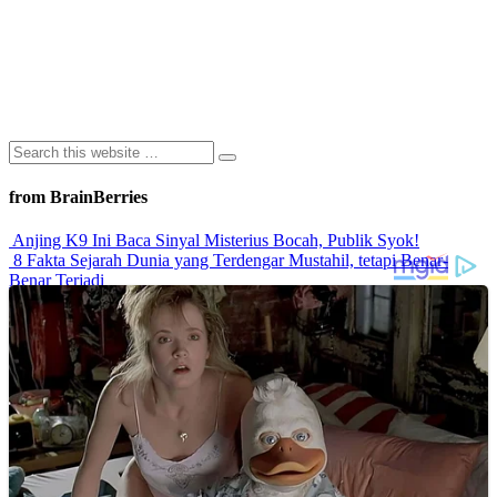
from BrainBerries
Anjing K9 Ini Baca Sinyal Misterius Bocah, Publik Syok!
8 Fakta Sejarah Dunia yang Terdengar Mustahil, tetapi Benar-
Benar Terjadi
Rahasia Sehat Sam Bimbo Yang Tetap Prima Di Usia Senja
9 Rahasia Mengejutkan Di Balik Monumen Batu Kuno Dunia!
Inilah Cara Mendeteksi Kebohongan Lewat Gerakan Bibir!
Advertisements