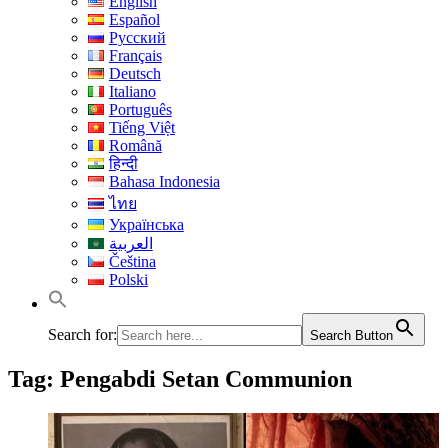
English
Español
Русский
Français
Deutsch
Italiano
Português
Tiếng Việt
Română
हिन्दी
Bahasa Indonesia
ไทย
Українська
العربية
Čeština
Polski
Search for:
Search Button
Tag:
Pengabdi Setan Communion