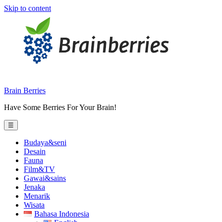
Skip to content
Brain Berries
Have Some Berries For Your Brain!
☰
Budaya&seni
Desain
Fauna
Film&TV
Gawai&sains
Jenaka
Menarik
Wisata
Bahasa Indonesia