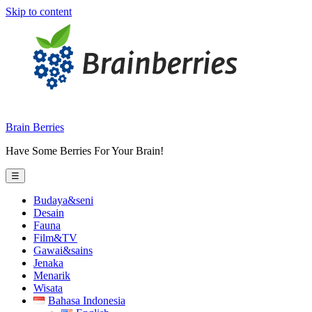
Skip to content
Brain Berries
Have Some Berries For Your Brain!
☰
Budaya&seni
Desain
Fauna
Film&TV
Gawai&sains
Jenaka
Menarik
Wisata
Bahasa Indonesia