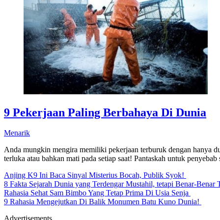
9 Pekerjaan Paling Berbahaya Di Dunia
Menarik
Anda mungkin mengira memiliki pekerjaan terburuk dengan hanya dudu
terluka atau bahkan mati pada setiap saat! Pantaskah untuk penyebab 
Anjing K9 Ini Baca Sinyal Misterius Bocah, Publik Syok!
8 Fakta Sejarah Dunia yang Terdengar Mustahil, tetapi Benar-Benar 
Rahasia Sehat Sam Bimbo Yang Tetap Prima Di Usia Senja
9 Rahasia Mengejutkan Di Balik Monumen Batu Kuno Dunia!
Advertisements