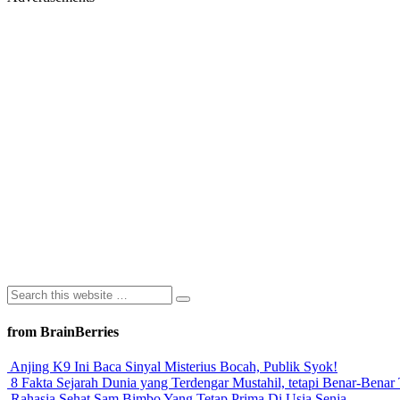
from BrainBerries
Anjing K9 Ini Baca Sinyal Misterius Bocah, Publik Syok!
8 Fakta Sejarah Dunia yang Terdengar Mustahil, tetapi Benar-Benar 
Rahasia Sehat Sam Bimbo Yang Tetap Prima Di Usia Senja