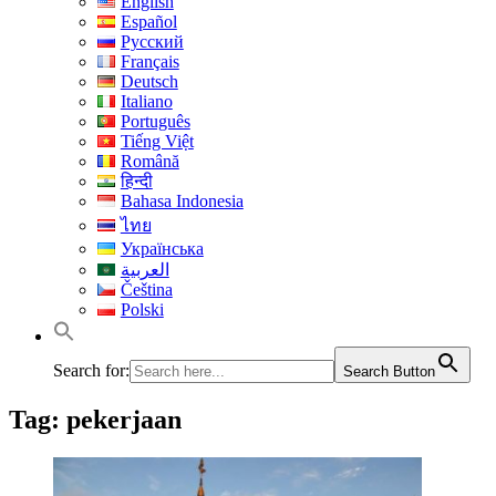
English
Español
Русский
Français
Deutsch
Italiano
Português
Tiếng Việt
Română
हिन्दी
Bahasa Indonesia
ไทย
Українська
العربية
Čeština
Polski
Search for:
Search Button
Tag:
pekerjaan