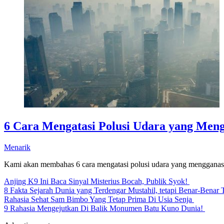
6 Cara Mengatasi Polusi Udara yang Meng
Menarik
Kami akan membahas 6 cara mengatasi polusi udara yang mengganas di
Anjing K9 Ini Baca Sinyal Misterius Bocah, Publik Syok!
8 Fakta Sejarah Dunia yang Terdengar Mustahil, tetapi Benar-Benar 
Rahasia Sehat Sam Bimbo Yang Tetap Prima Di Usia Senja
9 Rahasia Mengejutkan Di Balik Monumen Batu Kuno Dunia!