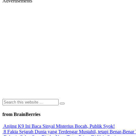
Advertisements
from BrainBerries
Anjing K9 Ini Baca Sinyal Misterius Bocah, Publik Syok!
8 Fakta Sejarah Dunia yang Terdengar Mustahil, tetapi Benar-Benar 