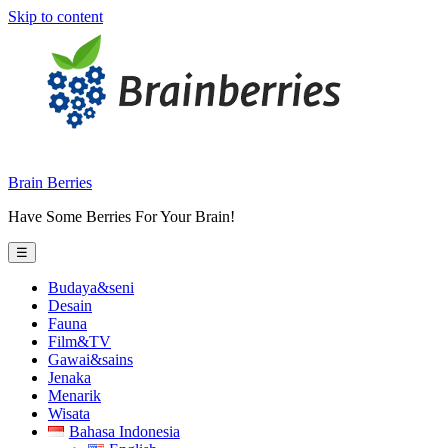
Skip to content
Brain Berries
Have Some Berries For Your Brain!
☰
Budaya&seni
Desain
Fauna
Film&TV
Gawai&sains
Jenaka
Menarik
Wisata
Bahasa Indonesia