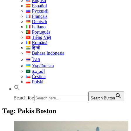
English
Español
Русский
Français
Deutsch
Italiano
Português
Tiếng Việt
Română
हिन्दी
Bahasa Indonesia
ไทย
Українська
العربية
Čeština
Polski
Search for:
Search Button
Tag:
Pakis Boston