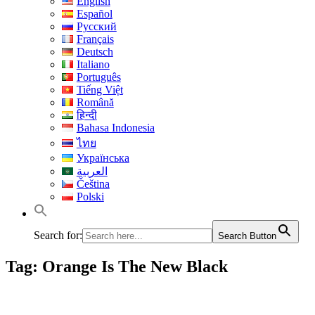
English
Español
Русский
Français
Deutsch
Italiano
Português
Tiếng Việt
Română
हिन्दी
Bahasa Indonesia
ไทย
Українська
العربية
Čeština
Polski
Search for:
Search Button
Tag:
Orange Is The New Black