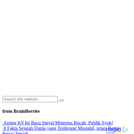
from BrainBerries
Anjing K9 Ini Baca Sinyal Misterius Bocah, Publik Syok!
8 Fakta Sejarah Dunia yang Terdengar Mustahil, tetapi Benar-
Benar Terjadi