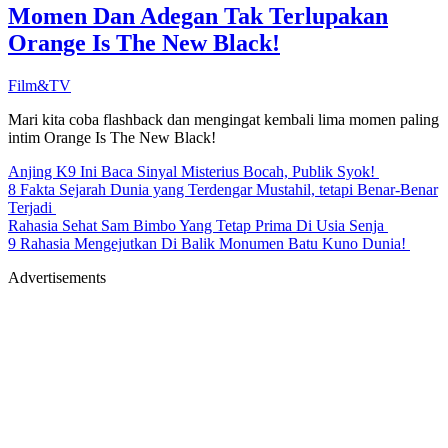
Momen Dan Adegan Tak Terlupakan
Orange Is The New Black!
Film&TV
Mari kita coba flashback dan mengingat kembali lima momen paling
intim Orange Is The New Black!
Anjing K9 Ini Baca Sinyal Misterius Bocah, Publik Syok!
8 Fakta Sejarah Dunia yang Terdengar Mustahil, tetapi Benar-Benar
Terjadi
Rahasia Sehat Sam Bimbo Yang Tetap Prima Di Usia Senja
9 Rahasia Mengejutkan Di Balik Monumen Batu Kuno Dunia!
Advertisements