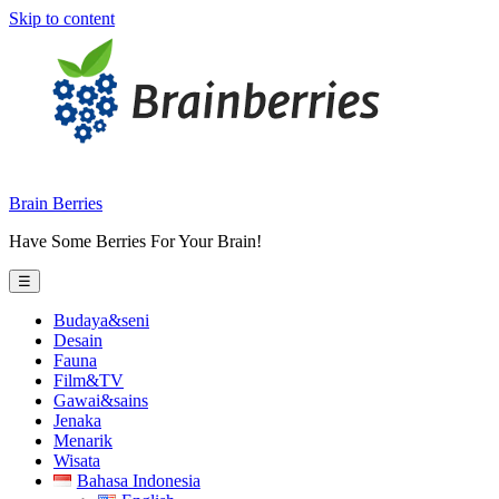
Skip to content
Brain Berries
Have Some Berries For Your Brain!
☰
Budaya&seni
Desain
Fauna
Film&TV
Gawai&sains
Jenaka
Menarik
Wisata
Bahasa Indonesia