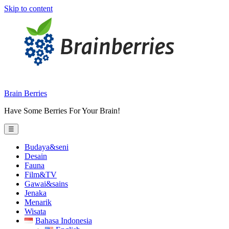
Skip to content
Brain Berries
Have Some Berries For Your Brain!
☰
Budaya&seni
Desain
Fauna
Film&TV
Gawai&sains
Jenaka
Menarik
Wisata
Bahasa Indonesia