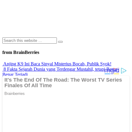
from BrainBerries
Anjing K9 Ini Baca Sinyal Misterius Bocah, Publik Syok!
8 Fakta Sejarah Dunia yang Terdengar Mustahil, tetapi Benar-
Benar Terjadi
Rahasia Sehat Sam Bimbo Yang Tetap Prima Di Usia Senja
9 Rahasia Mengejutkan Di Balik Monumen Batu Kuno Dunia!
Inilah Cara Mendeteksi Kebohongan Lewat Gerakan Bibir!
Advertisements