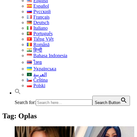
English
Español
Русский
Français
Deutsch
Italiano
Português
Tiếng Việt
Română
हिन्दी
Bahasa Indonesia
ไทย
Українська
العربية
Čeština
Polski
Search for:
Search Button
Tag:
Oplas