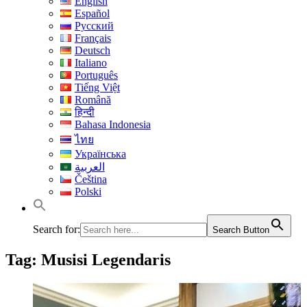
English
Español
Русский
Français
Deutsch
Italiano
Português
Tiếng Việt
Română
हिन्दी
Bahasa Indonesia
ไทย
Українська
العربية
Čeština
Polski
Search for:
Search Button
Tag:
Musisi Legendaris