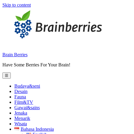
Skip to content
Brain Berries
Have Some Berries For Your Brain!
☰
Budaya&seni
Desain
Fauna
Film&TV
Gawai&sains
Jenaka
Menarik
Wisata
Bahasa Indonesia