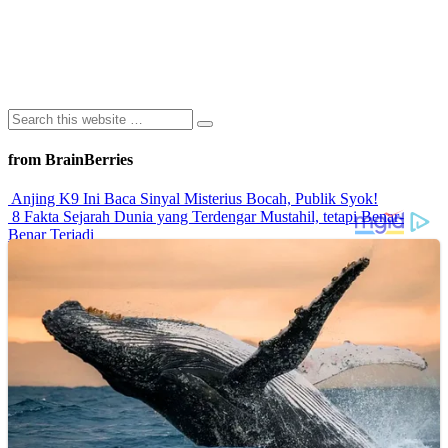
from BrainBerries
Anjing K9 Ini Baca Sinyal Misterius Bocah, Publik Syok!
8 Fakta Sejarah Dunia yang Terdengar Mustahil, tetapi Benar-
Benar Terjadi
Rahasia Sehat Sam Bimbo Yang Tetap Prima Di Usia Senja
9 Rahasia Mengejutkan Di Balik Monumen Batu Kuno Dunia!
Inilah Cara Mendeteksi Kebohongan Lewat Gerakan Bibir!
Advertisements