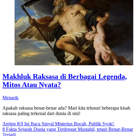
Makhluk Raksasa di Berbagai Legenda,
Mitos Atau Nyata?
Menarik
Apakah raksasa benar-benar ada? Mari kita telusuri beberapa kisah
raksasa paling terkenal dari dunia di sini!
Anjing K9 Ini Baca Sinyal Misterius Bocah, Publik Syok!
8 Fakta Sejarah Dunia yang Terdengar Mustahil, tetapi Benar-Benar
Terjadi