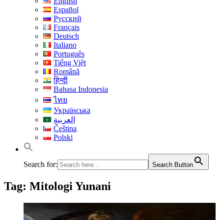
English
Español
Русский
Français
Deutsch
Italiano
Português
Tiếng Việt
Română
हिन्दी
Bahasa Indonesia
ไทย
Українська
العربية
Čeština
Polski
Search for:
Search Button
Tag:
Mitologi Yunani