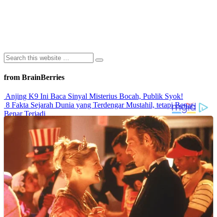
from BrainBerries
Anjing K9 Ini Baca Sinyal Misterius Bocah, Publik Syok!
8 Fakta Sejarah Dunia yang Terdengar Mustahil, tetapi Benar-
Benar Terjadi
Rahasia Sehat Sam Bimbo Yang Tetap Prima Di Usia Senja
9 Rahasia Mengejutkan Di Balik Monumen Batu Kuno Dunia!
Inilah Cara Mendeteksi Kebohongan Lewat Gerakan Bibir!
Advertisements