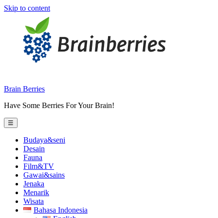
Skip to content
Brain Berries
Have Some Berries For Your Brain!
☰
Budaya&seni
Desain
Fauna
Film&TV
Gawai&sains
Jenaka
Menarik
Wisata
Bahasa Indonesia