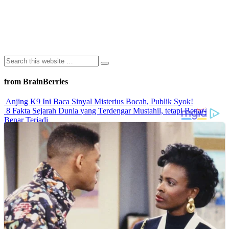
from BrainBerries
Anjing K9 Ini Baca Sinyal Misterius Bocah, Publik Syok!
8 Fakta Sejarah Dunia yang Terdengar Mustahil, tetapi Benar-
Benar Terjadi
Rahasia Sehat Sam Bimbo Yang Tetap Prima Di Usia Senja
9 Rahasia Mengejutkan Di Balik Monumen Batu Kuno Dunia!
Inilah Cara Mendeteksi Kebohongan Lewat Gerakan Bibir!
Advertisements