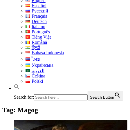
English
Español
Русский
Français
Deutsch
Italiano
Português
Tiếng Việt
Română
हिन्दी
Bahasa Indonesia
ไทย
Українська
العربية
Čeština
Polski
Search for:
Search Button
Tag:
Magog