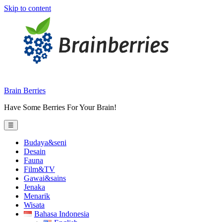
Skip to content
Brain Berries
Have Some Berries For Your Brain!
☰
Budaya&seni
Desain
Fauna
Film&TV
Gawai&sains
Jenaka
Menarik
Wisata
Bahasa Indonesia