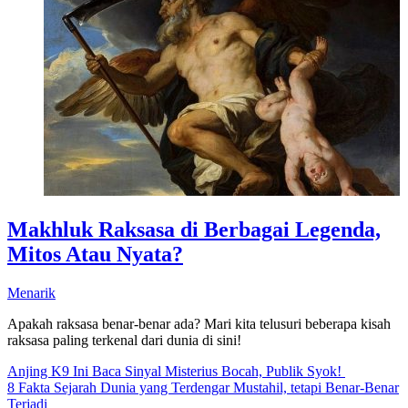
Makhluk Raksasa di Berbagai Legenda,
Mitos Atau Nyata?
Menarik
Apakah raksasa benar-benar ada? Mari kita telusuri beberapa kisah
raksasa paling terkenal dari dunia di sini!
Anjing K9 Ini Baca Sinyal Misterius Bocah, Publik Syok!
8 Fakta Sejarah Dunia yang Terdengar Mustahil, tetapi Benar-Benar
Terjadi