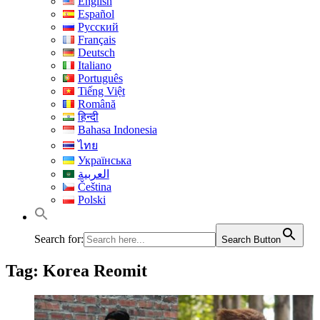
English
Español
Русский
Français
Deutsch
Italiano
Português
Tiếng Việt
Română
हिन्दी
Bahasa Indonesia
ไทย
Українська
العربية
Čeština
Polski
Search for:
Search Button
Tag:
Korea Reomit