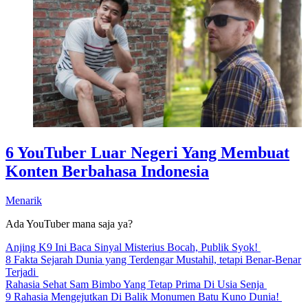
6 YouTuber Luar Negeri Yang Membuat
Konten Berbahasa Indonesia
Menarik
Ada YouTuber mana saja ya?
Anjing K9 Ini Baca Sinyal Misterius Bocah, Publik Syok!
8 Fakta Sejarah Dunia yang Terdengar Mustahil, tetapi Benar-Benar
Terjadi
Rahasia Sehat Sam Bimbo Yang Tetap Prima Di Usia Senja
9 Rahasia Mengejutkan Di Balik Monumen Batu Kuno Dunia!