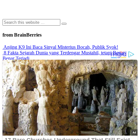
from BrainBerries
Anjing K9 Ini Baca Sinyal Misterius Bocah, Publik Syok!
8 Fakta Sejarah Dunia yang Terdengar Mustahil, tetapi Benar-
Benar Terjadi
Rahasia Sehat Sam Bimbo Yang Tetap Prima Di Usia Senja
9 Rahasia Mengejutkan Di Balik Monumen Batu Kuno Dunia!
Inilah Cara Mendeteksi Kebohongan Lewat Gerakan Bibir!
Advertisements