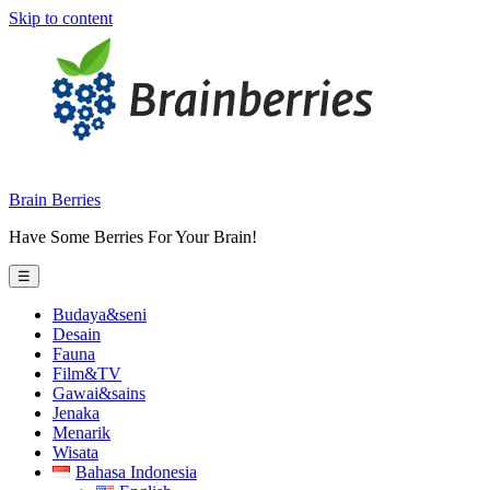
Skip to content
Brain Berries
Have Some Berries For Your Brain!
☰
Budaya&seni
Desain
Fauna
Film&TV
Gawai&sains
Jenaka
Menarik
Wisata
Bahasa Indonesia