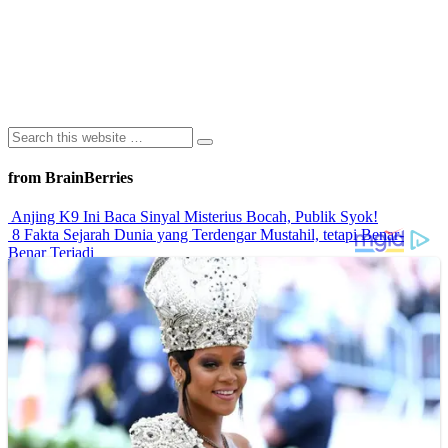
from BrainBerries
Anjing K9 Ini Baca Sinyal Misterius Bocah, Publik Syok!
8 Fakta Sejarah Dunia yang Terdengar Mustahil, tetapi Benar-
Benar Terjadi
Rahasia Sehat Sam Bimbo Yang Tetap Prima Di Usia Senja
9 Rahasia Mengejutkan Di Balik Monumen Batu Kuno Dunia!
Inilah Cara Mendeteksi Kebohongan Lewat Gerakan Bibir!
Advertisements