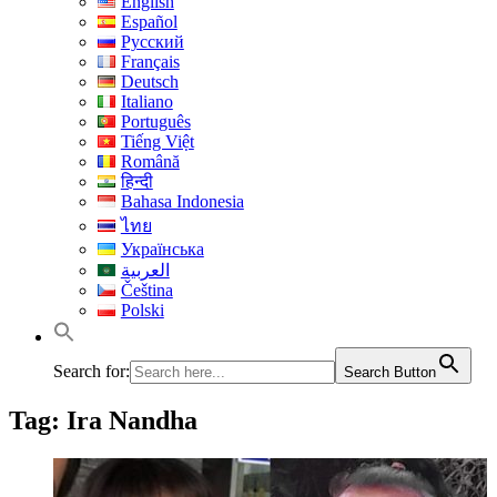
English
Español
Русский
Français
Deutsch
Italiano
Português
Tiếng Việt
Română
हिन्दी
Bahasa Indonesia
ไทย
Українська
العربية
Čeština
Polski
Search for:
Search Button
Tag:
Ira Nandha