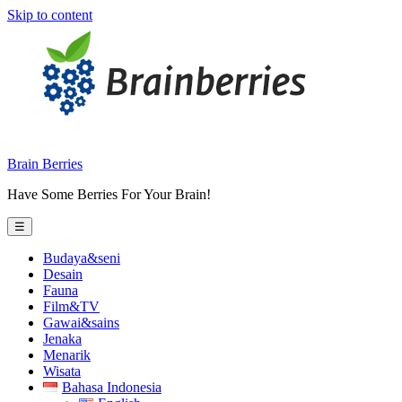
Skip to content
Brain Berries
Have Some Berries For Your Brain!
☰
Budaya&seni
Desain
Fauna
Film&TV
Gawai&sains
Jenaka
Menarik
Wisata
Bahasa Indonesia