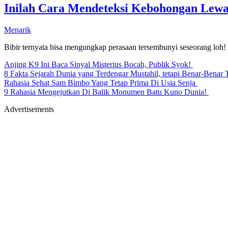
Inilah Cara Mendeteksi Kebohongan Lewa
Menarik
Bibir ternyata bisa mengungkap perasaan tersembunyi seseorang loh!
Anjing K9 Ini Baca Sinyal Misterius Bocah, Publik Syok!
8 Fakta Sejarah Dunia yang Terdengar Mustahil, tetapi Benar-Benar 
Rahasia Sehat Sam Bimbo Yang Tetap Prima Di Usia Senja
9 Rahasia Mengejutkan Di Balik Monumen Batu Kuno Dunia!
Advertisements