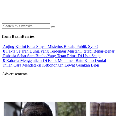
from BrainBerries
Anjing K9 Ini Baca Sinyal Misterius Bocah, Publik Syok!
8 Fakta Sejarah Dunia yang Terdengar Mustahil, tetapi Benar-Benar 
Rahasia Sehat Sam Bimbo Yang Tetap Prima Di Usia Senja
9 Rahasia Mengejutkan Di Balik Monumen Batu Kuno Dunia!
Inilah Cara Mendeteksi Kebohongan Lewat Gerakan Bibir!
Advertisements