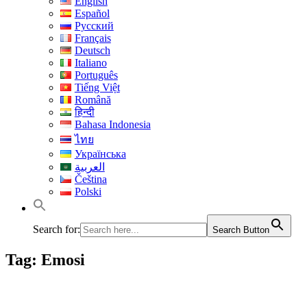
English
Español
Русский
Français
Deutsch
Italiano
Português
Tiếng Việt
Română
हिन्दी
Bahasa Indonesia
ไทย
Українська
العربية
Čeština
Polski
Search for:
Search Button
Tag:
Emosi