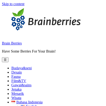
Skip to content
Brain Berries
Have Some Berries For Your Brain!
☰
Budaya&seni
Desain
Fauna
Film&TV
Gawai&sains
Jenaka
Menarik
Wisata
Bahasa Indonesia