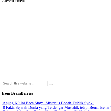
Advertisements
from BrainBerries
Anjing K9 Ini Baca Sinyal Misterius Bocah, Publik Syok!
8 Fakta Sejarah Dunia yang Terdengar Mustahil, tetapi Benar-Benar 