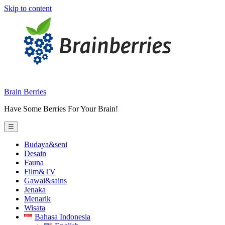
Skip to content
Brain Berries
Have Some Berries For Your Brain!
☰
Budaya&seni
Desain
Fauna
Film&TV
Gawai&sains
Jenaka
Menarik
Wisata
Bahasa Indonesia