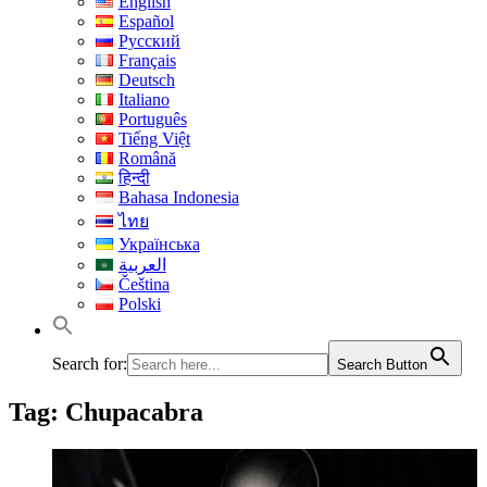
English
Español
Русский
Français
Deutsch
Italiano
Português
Tiếng Việt
Română
हिन्दी
Bahasa Indonesia
ไทย
Українська
العربية
Čeština
Polski
Search for:
Search Button
Tag:
Chupacabra