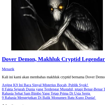
Dover Demon, Makhluk Cryptid Legendar
Menarik
Kali ini kami akan membahas makhluk cryptid bernama Dover Demon
Anjing K9 Ini Baca Sinyal Misterius Bocah, Publik Syok!
8 Fakta Sejarah Dunia yang Terdengar Mustahil, tetapi Benar-Benar 
Rahasia Sehat Sam Bimbo Yang Tetap Prima Di Usia Senja
9 Rahasia Mengejutkan Di Balik Monumen Batu Kuno Dunia!