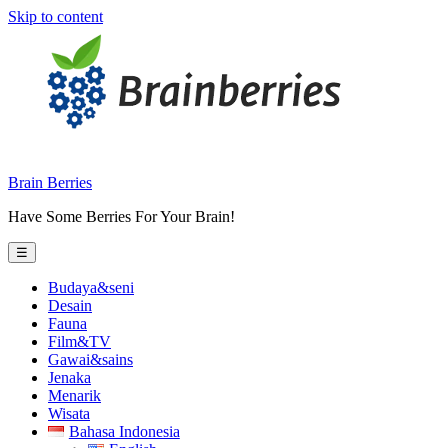
Skip to content
Brain Berries
Have Some Berries For Your Brain!
☰
Budaya&seni
Desain
Fauna
Film&TV
Gawai&sains
Jenaka
Menarik
Wisata
Bahasa Indonesia