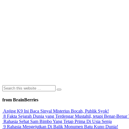
from BrainBerries
Anjing K9 Ini Baca Sinyal Misterius Bocah, Publik Syok!
8 Fakta Sejarah Dunia yang Terdengar Mustahil, tetapi Benar-Benar 
Rahasia Sehat Sam Bimbo Yang Tetap Prima Di Usia Senja
9 Rahasia Mengejutkan Di Balik Monumen Batu Kuno Dunia!