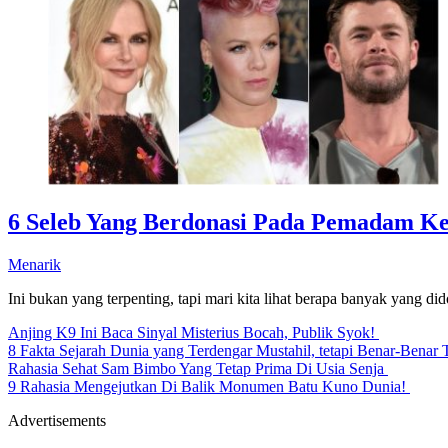
6 Seleb Yang Berdonasi Pada Pemadam Ke
Menarik
Ini bukan yang terpenting, tapi mari kita lihat berapa banyak yang di
Anjing K9 Ini Baca Sinyal Misterius Bocah, Publik Syok!
8 Fakta Sejarah Dunia yang Terdengar Mustahil, tetapi Benar-Benar 
Rahasia Sehat Sam Bimbo Yang Tetap Prima Di Usia Senja
9 Rahasia Mengejutkan Di Balik Monumen Batu Kuno Dunia!
Advertisements