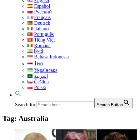
English
Español
Русский
Français
Deutsch
Italiano
Português
Tiếng Việt
Română
हिन्दी
Bahasa Indonesia
ไทย
Українська
العربية
Čeština
Polski
Search for:
Search Button
Tag:
Australia