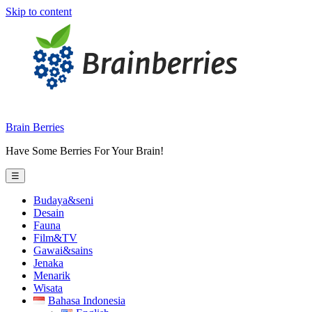
Skip to content
Brain Berries
Have Some Berries For Your Brain!
☰
Budaya&seni
Desain
Fauna
Film&TV
Gawai&sains
Jenaka
Menarik
Wisata
Bahasa Indonesia