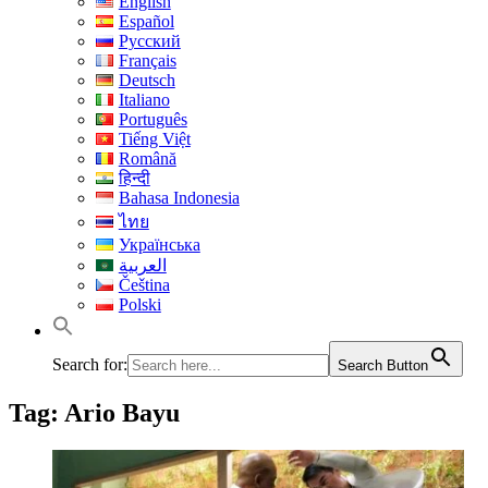
English
Español
Русский
Français
Deutsch
Italiano
Português
Tiếng Việt
Română
हिन्दी
Bahasa Indonesia
ไทย
Українська
العربية
Čeština
Polski
Search for:
Search Button
Tag:
Ario Bayu