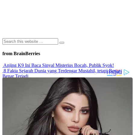
from BrainBerries
Anjing K9 Ini Baca Sinyal Misterius Bocah, Publik Syok!
8 Fakta Sejarah Dunia yang Terdengar Mustahil, tetapi Benar-
Benar Terjadi
Rahasia Sehat Sam Bimbo Yang Tetap Prima Di Usia Senja
9 Rahasia Mengejutkan Di Balik Monumen Batu Kuno Dunia!
Inilah Cara Mendeteksi Kebohongan Lewat Gerakan Bibir!
Advertisements