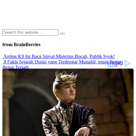
from BrainBerries
Anjing K9 Ini Baca Sinyal Misterius Bocah, Publik Syok!
8 Fakta Sejarah Dunia yang Terdengar Mustahil, tetapi Benar-
Benar Terjadi
Rahasia Sehat Sam Bimbo Yang Tetap Prima Di Usia Senja
9 Rahasia Mengejutkan Di Balik Monumen Batu Kuno Dunia!
Inilah Cara Mendeteksi Kebohongan Lewat Gerakan Bibir!
Advertisements