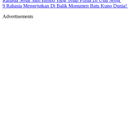
Rahasia Sehat Sam Bimbo Yang Tetap Prima Di Usia Senja
9 Rahasia Mengejutkan Di Balik Monumen Batu Kuno Dunia!
Advertisements