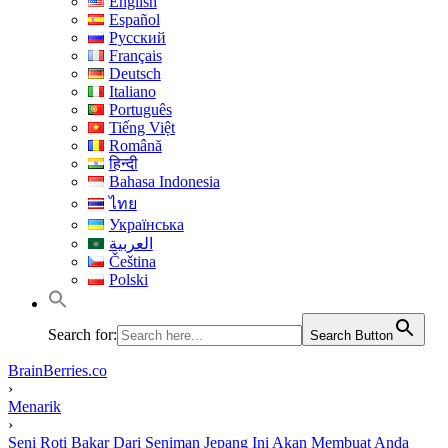
English
Español
Русский
Français
Deutsch
Italiano
Português
Tiếng Việt
Română
हिन्दी
Bahasa Indonesia
ไทย
Українська
العربية
Čeština
Polski
Search for:
Search Button
BrainBerries.co
›
Menarik
›
Seni Roti Bakar Dari Seniman Jepang Ini Akan Membuat Anda