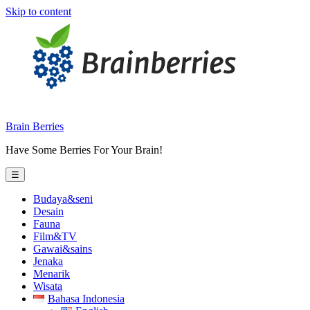
Skip to content
Brain Berries
Have Some Berries For Your Brain!
☰
Budaya&seni
Desain
Fauna
Film&TV
Gawai&sains
Jenaka
Menarik
Wisata
Bahasa Indonesia