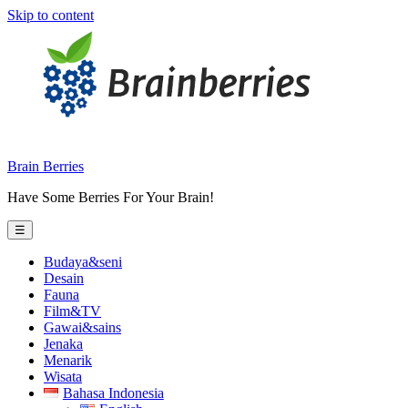
Skip to content
Brain Berries
Have Some Berries For Your Brain!
☰
Budaya&seni
Desain
Fauna
Film&TV
Gawai&sains
Jenaka
Menarik
Wisata
Bahasa Indonesia