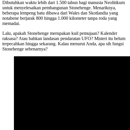
Dibutuhkan waktu lebih dari 1.500 tahun bagi manusia Neolitikum
untuk menyelesaikan pembangunan Stonehenge. Menariknya,
beberapa lempeng batu dibawa dari Wales dan Skotlandia yang
notabene berjarak 800 hingga 1.000 kilometer tanpa roda yang
memadai.
Lalu, apakah Stonehenge merupakan kuil pemujaan? Kalender
raksasa? Atau bahkan landasan pendaratan UFO? Misteri itu belum
terpecahkan hingga sekarang. Kalau menurut Anda, apa sih fungsi
Stonehenge sebenarnya?