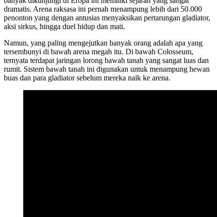
banyak dikunjungi di Eropa ini memiliki sejarah yang sangat
dramatis. Arena raksasa ini pernah menampung lebih dari 50.000
penonton yang dengan antusias menyaksikan pertarungan gladiator,
aksi sirkus, hingga duel hidup dan mati.
Namun, yang paling mengejutkan banyak orang adalah apa yang
tersembunyi di bawah arena megah itu. Di bawah Colosseum,
ternyata terdapat jaringan lorong bawah tanah yang sangat luas dan
rumit. Sistem bawah tanah ini digunakan untuk menampung hewan
buas dan para gladiator sebelum mereka naik ke arena.