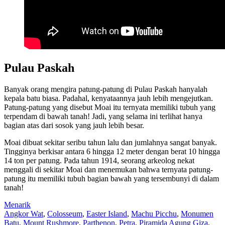
Pulau Paskah
Banyak orang mengira patung-patung di Pulau Paskah hanyalah
kepala batu biasa. Padahal, kenyataannya jauh lebih mengejutkan.
Patung-patung yang disebut Moai itu ternyata memiliki tubuh yang
terpendam di bawah tanah! Jadi, yang selama ini terlihat hanya
bagian atas dari sosok yang jauh lebih besar.
Moai dibuat sekitar seribu tahun lalu dan jumlahnya sangat banyak.
Tingginya berkisar antara 6 hingga 12 meter dengan berat 10 hingga
14 ton per patung. Pada tahun 1914, seorang arkeolog nekat
menggali di sekitar Moai dan menemukan bahwa ternyata patung-
patung itu memiliki tubuh bagian bawah yang tersembunyi di dalam
tanah!
Menarik
Angkor Wat
,
Colosseum
,
Easter Island
,
Machu Picchu
,
Monumen
Batu
,
Mount Rushmore
,
Parthenon
,
Petra
,
Piramida Agung Giza
,