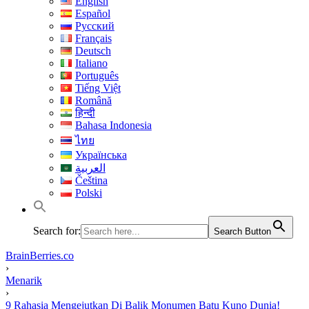
English
Español
Русский
Français
Deutsch
Italiano
Português
Tiếng Việt
Română
हिन्दी
Bahasa Indonesia
ไทย
Українська
العربية
Čeština
Polski
Search for:
Search Button
BrainBerries.co
›
Menarik
›
9 Rahasia Mengejutkan Di Balik Monumen Batu Kuno Dunia!