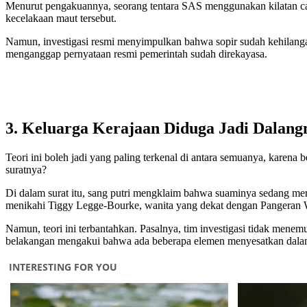
Menurut pengakuannya, seorang tentara SAS menggunakan kilatan ca
kecelakaan maut tersebut.
Namun, investigasi resmi menyimpulkan bahwa sopir sudah kehilangan
menganggap pernyataan resmi pemerintah sudah direkayasa.
3. Keluarga Kerajaan Diduga Jadi Dalang
Teori ini boleh jadi yang paling terkenal di antara semuanya, karena 
suratnya?
Di dalam surat itu, sang putri mengklaim bahwa suaminya sedang me
menikahi Tiggy Legge-Bourke, wanita yang dekat dengan Pangeran W
Namun, teori ini terbantahkan. Pasalnya, tim investigasi tidak mene
belakangan mengakui bahwa ada beberapa elemen menyesatkan dalam k