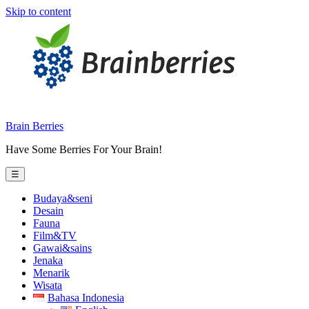
Skip to content
Brain Berries
Have Some Berries For Your Brain!
☰
Budaya&seni
Desain
Fauna
Film&TV
Gawai&sains
Jenaka
Menarik
Wisata
Bahasa Indonesia