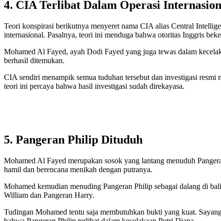
4. CIA Terlibat Dalam Operasi Internasion
Teori konspirasi berikutnya menyeret nama CIA alias Central Intelli
internasional. Pasalnya, teori ini menduga bahwa otoritas Inggris be
Mohamed Al Fayed, ayah Dodi Fayed yang juga tewas dalam kecelak
berhasil ditemukan.
CIA sendiri menampik semua tuduhan tersebut dan investigasi resmi me
teori ini percaya bahwa hasil investigasi sudah direkayasa.
5. Pangeran Philip Dituduh
Mohamed Al Fayed merupakan sosok yang lantang menuduh Pangeran P
hamil dan berencana menikah dengan putranya.
Mohamed kemudian menuding Pangeran Philip sebagai dalang di balik 
William dan Pangeran Harry.
Tudingan Mohamed tentu saja membutuhkan bukti yang kuat. Sayang
bahwa Pangeran Philip terlibat dalam kecelakaan Putri Diana.