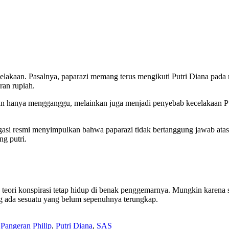
celakaan. Pasalnya, paparazi memang terus mengikuti Putri Diana pad
ran rupiah.
n hanya mengganggu, melainkan juga menjadi penyebab kecelakaan Put
estigasi resmi menyimpulkan bahwa paparazi tidak bertanggung jawab a
g putri.
teori konspirasi tetap hidup di benak penggemarnya. Mungkin karena so
 ada sesuatu yang belum sepenuhnya terungkap.
,
Pangeran Philip
,
Putri Diana
,
SAS