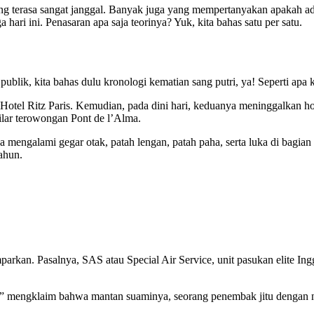
ng terasa sangat janggal. Banyak juga yang mempertanyakan apakah ada s
hari ini. Penasaran apa saja teorinya? Yuk, kita bahas satu per satu.
blik, kita bahas dulu kronologi kematian sang putri, ya! Seperti apa 
otel Ritz Paris. Kemudian, pada dini hari, keduanya meninggalkan h
lar terowongan Pont de l’Alma.
 mengalami gegar otak, patah lengan, patah paha, serta luka di bagian 
ahun.
rkan. Pasalnya, SAS atau Special Air Service, unit pasukan elite Inggr
ah” mengklaim bahwa mantan suaminya, seorang penembak jitu dengan na