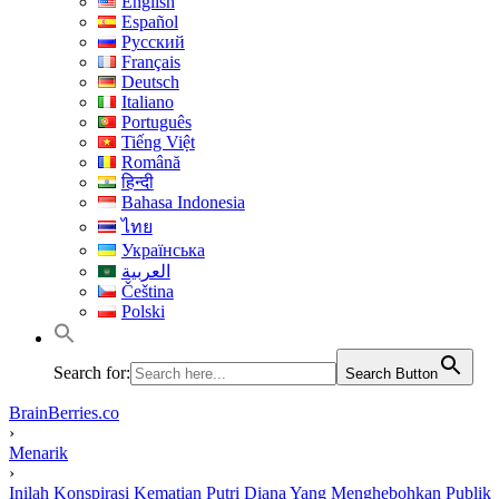
English
Español
Русский
Français
Deutsch
Italiano
Português
Tiếng Việt
Română
हिन्दी
Bahasa Indonesia
ไทย
Українська
العربية
Čeština
Polski
Search for:
Search Button
BrainBerries.co
›
Menarik
›
Inilah Konspirasi Kematian Putri Diana Yang Menghebohkan Publik