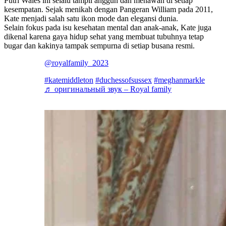
Putri Wales ini selalu tampil anggun dan menawan di setiap
kesempatan. Sejak menikah dengan Pangeran William pada 2011,
Kate menjadi salah satu ikon mode dan elegansi dunia.
Selain fokus pada isu kesehatan mental dan anak-anak, Kate juga
dikenal karena gaya hidup sehat yang membuat tubuhnya tetap
bugar dan kakinya tampak sempurna di setiap busana resmi.
@royalfamily_2023
#katemiddleton
#duchessofsussex
#meghanmarkle
♬ оригинальный звук – Royal family