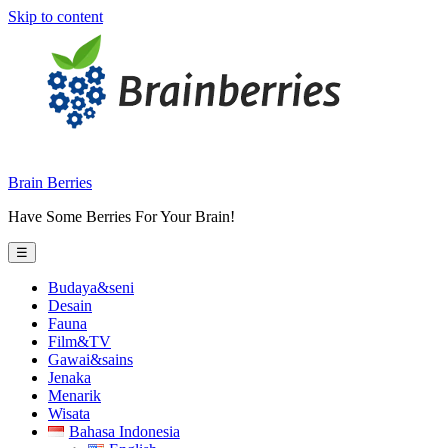
Skip to content
Brain Berries
Have Some Berries For Your Brain!
☰
Budaya&seni
Desain
Fauna
Film&TV
Gawai&sains
Jenaka
Menarik
Wisata
Bahasa Indonesia