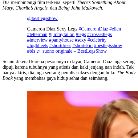
Dia membintangi film terkenal seperti
There’s Something About
Mary
,
Charlie’s Angels
, dan
Being John Malkovich
.
@bestlegsshow
Cameron Diaz Sexy Legs
#CameronDiaz
#ellen
#letterman
#jimmyfallon
#legs
#crossedlegs
#interview
#pantyhouse
#sexy
#celebrity
#highheels
#shortdress
#shortskirt
#bestlegsshow
#bls
♬ suono originale – BestLegsShow
Selain dikenal karena pesonanya di layar, Cameron Diaz juga sering
dipuji karena tubuhnya yang atletis dan kaki jenjang nan indah. Tak
hanya aktris, dia juga seorang penulis sukses dengan buku
The Body
Book
yang membahas gaya hidup sehat dan seimbang.