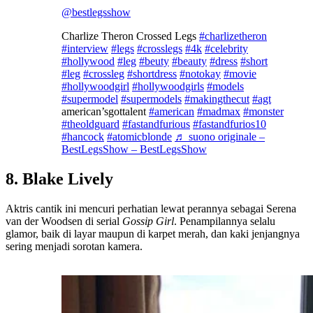
@bestlegsshow
Charlize Theron Crossed Legs
#charlizetheron
#interview
#legs
#crosslegs
#4k
#celebrity
#hollywood
#leg
#beuty
#beauty
#dress
#short
#leg
#crossleg
#shortdress
#notokay
#movie
#hollywoodgirl
#hollywoodgirls
#models
#supermodel
#supermodels
#makingthecut
#agt
american’sgottalent
#american
#madmax
#monster
#theoldguard
#fastandfurious
#fastandfurios10
#hancock
#atomicblonde
♬ suono originale –
BestLegsShow – BestLegsShow
8. Blake Lively
Aktris cantik ini mencuri perhatian lewat perannya sebagai Serena
van der Woodsen di serial
Gossip Girl
. Penampilannya selalu
glamor, baik di layar maupun di karpet merah, dan kaki jenjangnya
sering menjadi sorotan kamera.