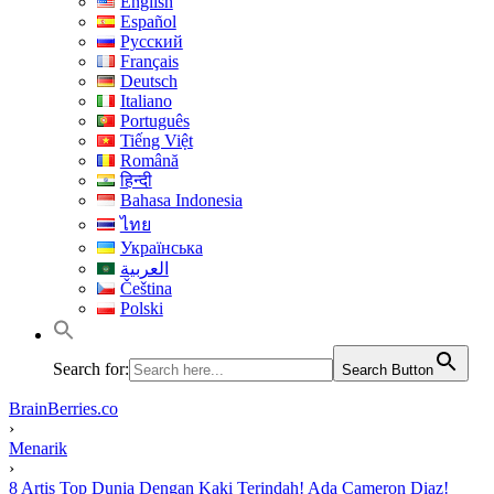
English
Español
Русский
Français
Deutsch
Italiano
Português
Tiếng Việt
Română
हिन्दी
Bahasa Indonesia
ไทย
Українська
العربية
Čeština
Polski
Search for:
Search Button
BrainBerries.co
›
Menarik
›
8 Artis Top Dunia Dengan Kaki Terindah! Ada Cameron Diaz!