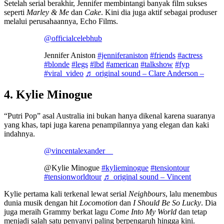
Setelah serial berakhir, Jennifer membintangi banyak film sukses
seperti
Marley & Me
dan
Cake
. Kini dia juga aktif sebagai produser
melalui perusahaannya, Echo Films.
@officialcelebhub
Jennifer Aniston
#jenniferaniston
#friends
#actress
#blonde
#legs
#lbd
#american
#talkshow
#fyp
#viral_video
♬ original sound – Clare Anderson –
4. Kylie Minogue
“Putri Pop” asal Australia ini bukan hanya dikenal karena suaranya
yang khas, tapi juga karena penampilannya yang elegan dan kaki
indahnya.
@vincentalexander__
@Kylie Minogue
#kylieminogue
#tensiontour
#tensionworldtour
♬ original sound – Vincent
Kylie pertama kali terkenal lewat serial
Neighbours
, lalu menembus
dunia musik dengan hit
Locomotion
dan
I Should Be So Lucky
. Dia
juga meraih Grammy berkat lagu
Come Into My World
dan tetap
menjadi salah satu penyanyi paling berpengaruh hingga kini.