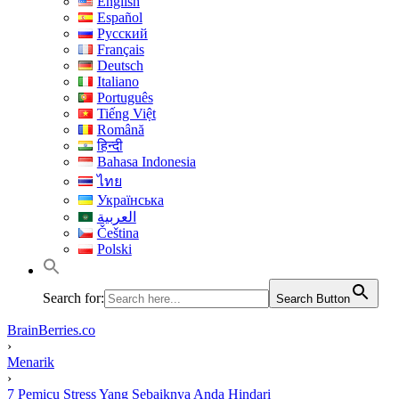
English
Español
Русский
Français
Deutsch
Italiano
Português
Tiếng Việt
Română
हिन्दी
Bahasa Indonesia
ไทย
Українська
العربية
Čeština
Polski
Search for:
Search Button
BrainBerries.co
›
Menarik
›
7 Pemicu Stress Yang Sebaiknya Anda Hindari