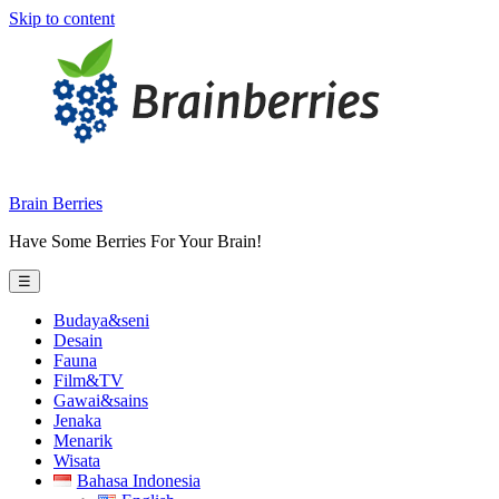
Skip to content
Brain Berries
Have Some Berries For Your Brain!
☰
Budaya&seni
Desain
Fauna
Film&TV
Gawai&sains
Jenaka
Menarik
Wisata
Bahasa Indonesia