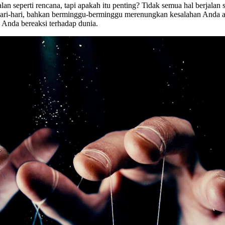
jalan seperti rencana, tapi apakah itu penting? Tidak semua hal berja
ri-hari, bahkan berminggu-berminggu merenungkan kesalahan Anda ata
 Anda bereaksi terhadap dunia.