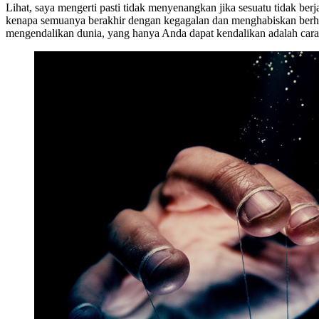
Lihat, saya mengerti pasti tidak menyenangkan jika sesuatu tidak ber
kenapa semuanya berakhir dengan kegagalan dan menghabiskan berha
mengendalikan dunia, yang hanya Anda dapat kendalikan adalah cara