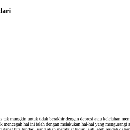
dari
s tak mungkin untuk tidak berakhir dengan depresi atau kelelahan menta
uk mencegah hal ini ialah dengan melakukan hal-hal yang mengurangi st
 dapat kita hindari, yang akan membuat hidup jauh lebih mudah dalam