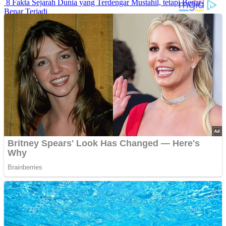
8 Fakta Sejarah Dunia yang Terdengar Mustahil, tetapi Benar-
Benar Terjadi
Rahasia Sehat Sam Bimbo Yang Tetap Prima Di Usia Senja
9 Rahasia Mengejutkan Di Balik Monumen Batu Kuno Dunia!
Inilah Cara Mendeteksi Kebohongan Lewat Gerakan Bibir!
Advertisements