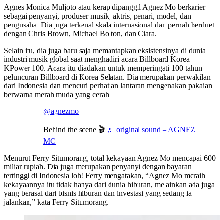
Agnes Monica Muljoto atau kerap dipanggil Agnez Mo berkarier
sebagai penyanyi, produser musik, aktris, penari, model, dan
pengusaha. Dia juga terkenal skala internasional dan pernah berduet
dengan Chris Brown, Michael Bolton, dan Ciara.
Selain itu, dia juga baru saja memantapkan eksistensinya di dunia
industri musik global saat menghadiri acara Billboard Korea
KPower 100. Acara itu diadakan untuk memperingati 100 tahun
peluncuran Billboard di Korea Selatan. Dia merupakan perwakilan
dari Indonesia dan mencuri perhatian lantaran mengenakan pakaian
berwarna merah muda yang cerah.
@agnezmo
Behind the scene 🎬
♬ original sound – AGNEZ
MO
Menurut Ferry Situmorang, total kekayaan Agnez Mo mencapai 600
miliar rupiah. Dia juga merupakan penyanyi dengan bayaran
tertinggi di Indonesia loh! Ferry mengatakan, “Agnez Mo meraih
kekayaannya itu tidak hanya dari dunia hiburan, melainkan ada juga
yang berasal dari bisnis hiburan dan investasi yang sedang ia
jalankan,” kata Ferry Situmorang.