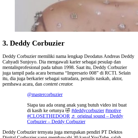
3. Deddy Corbuzier
Deddy Corbuzier memiliki nama lengkap Deodatus Andreas Deddy
Cahyadi Sunjoyo. Dia mengawali karier sebagai pesulap dan
mentalisprofesional pada tahun 1998. Saat itu, Deddy Corbuzier
juga tampil pada acara bernama “Impresario 008” di RCTI. Selain
itu, dia juga berkarier sebagai sutradara, penulis naskah, aktor,
pembawa acara, dan
content creator.
@mastercorbuzier
Siapa tau ada orang anak yang butuh video ini buat
di kasih ke ortunya 🤣
#deddycorbuzier
#motive
#CLOSETHEDOOR
♬ original sound – Deddy
Corbuzier – Deddy Corbuzier
Deddy Corbuzier ternyata juga merupakan pendiri PT Dektos
Digital Corbuzier yang membawahi 30 kanal YouTube, salah