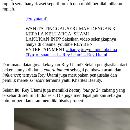
rupiah serta banyak aset seperti rumah dan mobil bernilai miliaran
rupiah.
@reyutami1
WANITA TINGGAL SERUMAH DENGAN 3
KEPALA KELUARGA, SUAMI
LAKUKAN INI?? Saksikan video selengkapnya
hanya di channel youtube REYBEN
ENTERTAINMENT
#diarey
#reyutamidanbenua
#fyp
♬ suara asli – Rey Utami – Rey Utami
Dari mana datangnya kekayaan Rey Utami? Selain penghasilan dari
pekerjaannya di dunia
entertainment
sebagai pembawa acara dan
influencer,
ternyata Rey Utami juga merupakan pengusaha dan
pemilik merek
skincare
ternama yaitu Kharites Beauty.
Selain itu, Rey Utami juga memiliki
beauty lounge
24 cabang yang
tersebar di seluruh Indonesia. Dia juga mendapat julukan sebagai
ratu properti lantaran memiliki bisnis properti.