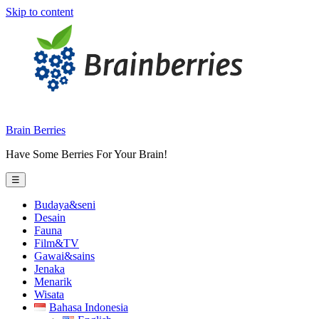
Skip to content
Brain Berries
Have Some Berries For Your Brain!
☰
Budaya&seni
Desain
Fauna
Film&TV
Gawai&sains
Jenaka
Menarik
Wisata
Bahasa Indonesia