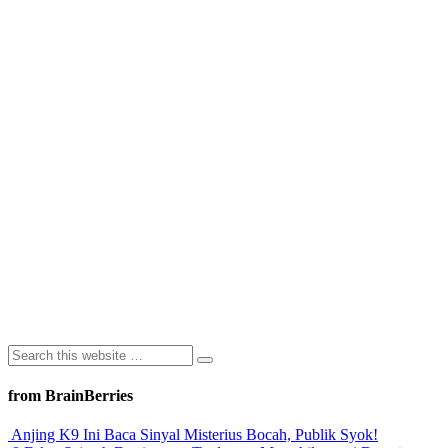
from BrainBerries
Anjing K9 Ini Baca Sinyal Misterius Bocah, Publik Syok!