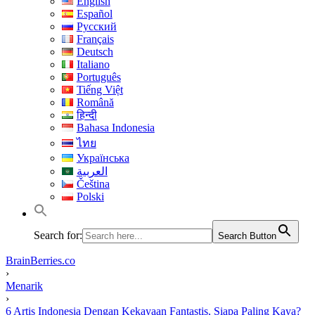
English
Español
Русский
Français
Deutsch
Italiano
Português
Tiếng Việt
Română
हिन्दी
Bahasa Indonesia
ไทย
Українська
العربية
Čeština
Polski
Search for:
Search Button
BrainBerries.co
›
Menarik
›
6 Artis Indonesia Dengan Kekayaan Fantastis, Siapa Paling Kaya?