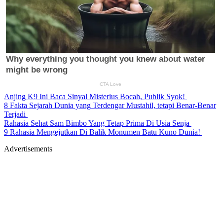
Anjing K9 Ini Baca Sinyal Misterius Bocah, Publik Syok!
8 Fakta Sejarah Dunia yang Terdengar Mustahil, tetapi Benar-Benar
Terjadi
Rahasia Sehat Sam Bimbo Yang Tetap Prima Di Usia Senja
9 Rahasia Mengejutkan Di Balik Monumen Batu Kuno Dunia!
Advertisements