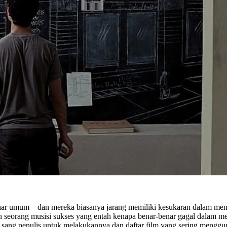
benar umum – dan mereka biasanya jarang memiliki kesukaran dalam men
seorang musisi sukses yang entah kenapa benar-benar gagal dalam mene
 sang penulis untuk melakukannya dan daftar film yang sering mengguna