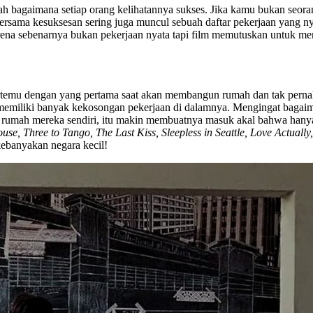
ah bagaimana setiap orang kelihatannya sukses. Jika kamu bukan seoran
rsama kesuksesan sering juga muncul sebuah daftar pekerjaan yang nya
arena sebenarnya bukan pekerjaan nyata tapi film memutuskan untuk me
rtemu dengan yang pertama saat akan membangun rumah dan tak pernah
 memiliki banyak kekosongan pekerjaan di dalamnya. Mengingat bagai
ah mereka sendiri, itu makin membuatnya masuk akal bahwa hanya a
se, Three to Tango, The Last Kiss, Sleepless in Seattle, Love Actuall
kebanyakan negara kecil!