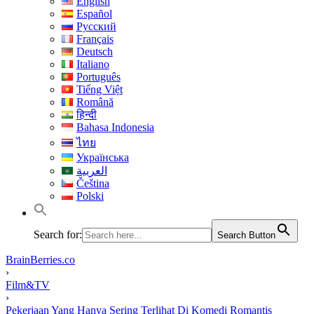
English
Español
Русский
Français
Deutsch
Italiano
Português
Tiếng Việt
Română
हिन्दी
Bahasa Indonesia
ไทย
Українська
العربية
Čeština
Polski
Search for:
Search Button
BrainBerries.co
›
Film&TV
›
Pekerjaan Yang Hanya Sering Terlihat Di Komedi Romantis