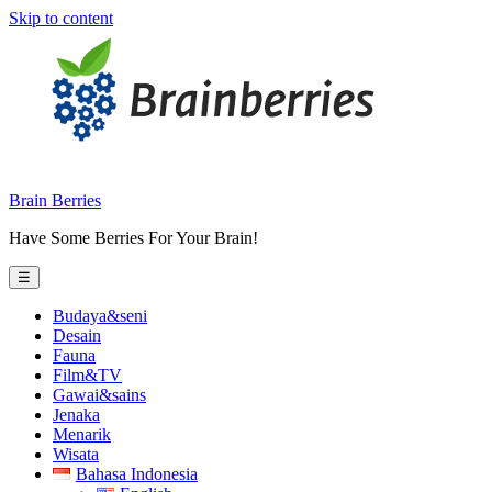
Skip to content
Brain Berries
Have Some Berries For Your Brain!
☰
Budaya&seni
Desain
Fauna
Film&TV
Gawai&sains
Jenaka
Menarik
Wisata
Bahasa Indonesia