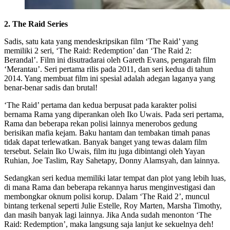
2. The Raid Series
Sadis, satu kata yang mendeskripsikan film ‘The Raid’ yang
memiliki 2 seri, ‘The Raid: Redemption’ dan ‘The Raid 2:
Berandal’. Film ini disutradarai oleh Gareth Evans, pengarah film
‘Merantau’. Seri pertama rilis pada 2011, dan seri kedua di tahun
2014. Yang membuat film ini spesial adalah adegan laganya yang
benar-benar sadis dan brutal!
‘The Raid’ pertama dan kedua berpusat pada karakter polisi
bernama Rama yang diperankan oleh Iko Uwais. Pada seri pertama,
Rama dan beberapa rekan polisi lainnya menerobos gedung
berisikan mafia kejam. Baku hantam dan tembakan timah panas
tidak dapat terlewatkan. Banyak banget yang tewas dalam film
tersebut. Selain Iko Uwais, film itu juga dibintangi oleh Yayan
Ruhian, Joe Taslim, Ray Sahetapy, Donny Alamsyah, dan lainnya.
Sedangkan seri kedua memiliki latar tempat dan plot yang lebih luas,
di mana Rama dan beberapa rekannya harus menginvestigasi dan
membongkar oknum polisi korup. Dalam ‘The Raid 2’, muncul
bintang terkenal seperti Julie Estelle, Roy Marten, Marsha Timothy,
dan masih banyak lagi lainnya. Jika Anda sudah menonton ‘The
Raid: Redemption’, maka langsung saja lanjut ke sekuelnya deh!