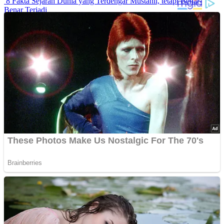
8 Fakta Sejarah Dunia yang Terdengar Mustahil, tetapi Benar-
Benar Terjadi
Rahasia Sehat Sam Bimbo Yang Tetap Prima Di Usia Senja
9 Rahasia Mengejutkan Di Balik Monumen Batu Kuno Dunia!
Inilah Cara Mendeteksi Kebohongan Lewat Gerakan Bibir!
Advertisements