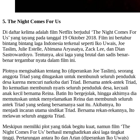
5. The Night Comes For Us
Di daftar kelima adalah film Netflix berjudul ‘The Night Comes For
Us’ yang tayang pada tanggal 19 Oktober 2018. Film ini bertabur
bintang bintang laga Indonesia terkenal seperti Iko Uwais, Joe
Taslim, Julie Estelle, Abimana Aryasatya, Zack Lee, dan Dian
Sastrowardoyo. Tentunya, aksi laga yang brutal dan sadis benar-
benar tergambar nyata dalam film ini.
Plotnya mengisahkan tentang Ito (diperankan Joe Taslim), seorang
anggota Triad yang ditugaskan untuk membunuh seluruh penduduk
desa karena mencuri narkoba dari Triad. Bersama antek-antek Triad,
Ito kemudian membunuh nyaris seluruh penduduk desa, kecuali
anak kecil bernama Reina. Batin Ito bergejolak, hingga akhirnya dia
memutuskan untuk menyelamatkan Reina dan membunuh seluruh
antek Triad yang sedang bersamanya saat itu. Akibatnya, Ito
menjadi incaran utama sindikat Triad. Bersama rekan-rekannya, Ito
melawan seluruh anggota Triad.
Meskipun memiliki plot yang tidak begitu kuat, namun film ‘The
Night Comes For Us’ berhasil menghadirkan aksi laga tingkat
tinggi. Pertarungan antara Ito dan Arian (diperankan Iko Uwais)