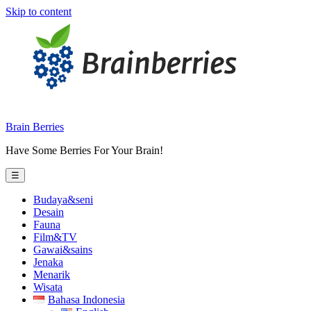
Skip to content
Brain Berries
Have Some Berries For Your Brain!
☰
Budaya&seni
Desain
Fauna
Film&TV
Gawai&sains
Jenaka
Menarik
Wisata
Bahasa Indonesia