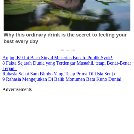
Anjing K9 Ini Baca Sinyal Misterius Bocah, Publik Syok!
8 Fakta Sejarah Dunia yang Terdengar Mustahil, tetapi Benar-Benar
Terjadi
Rahasia Sehat Sam Bimbo Yang Tetap Prima Di Usia Senja
9 Rahasia Mengejutkan Di Balik Monumen Batu Kuno Dunia!
Advertisements