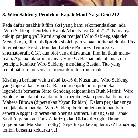
8. Wiro Sableng: Pendekar Kapak Maut Naga Geni 212
Pada daftar terakhir 8 film aksi yang kami rekomendasikan, ada
‘Wiro Sableng: Pendekar Kapak Maut Naga Geni 212’. Namanya
cukup panjang ya? Kami singkat menjadi Wiro Sableng saja deh.
Menariknya, film ini diproduksi oleh perusahaan terkenal dunia, Fox
International Production dan Lifelike Pictures. Tentu saja,
sinematografi,
CGI
, dan plot yang ditawarkan film ini tidak main-
main. Apalagi aktor utamanya, Vino G. Bastian adalah anak dari
pencipta karakter Wiro Sableng, mendiang Bastian Tito yang
membuat film ini semakin menarik untuk dinikmati.
Kisahnya berlatar waktu abad ke-16 di Nusantara. Wiro Sableng
yang diperankan Vino G. Bastian menjadi murid pendekar
legendaris bernama Sinto Gendeng (diperankan Ruth Marini). Wiro
Sableng mendapat mandat untuk membereskan penjahat bernama
Mahesa Birawa (diperankan Yayan Ruhian). Dalam perjalanannya
menjalankan mandat, Wiro Sableng bertemu teman-teman baru
seperti Anggini (diperankan Sherina Munaf). Bujang Gila Tapak
Sakti (diperankan Fariz Alfarizi), dan Bidadari Angin Timur
(diperankan Marsha Timothy). Seperti apa kelanjutannya? Langsung
tonton bersama keluarga ya!