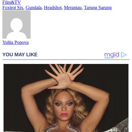
Film&TV
Foxtrot Six
,
Gundala
,
Headshot
,
Merantau
,
Tarung Sarung
Yuliia Popova