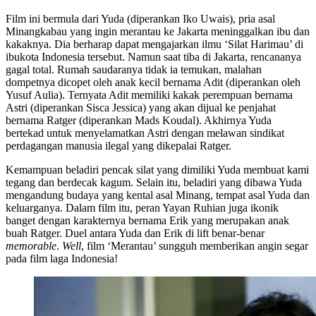
Film ini bermula dari Yuda (diperankan Iko Uwais), pria asal
Minangkabau yang ingin merantau ke Jakarta meninggalkan ibu dan
kakaknya. Dia berharap dapat mengajarkan ilmu ‘Silat Harimau’ di
ibukota Indonesia tersebut. Namun saat tiba di Jakarta, rencananya
gagal total. Rumah saudaranya tidak ia temukan, malahan
dompetnya dicopet oleh anak kecil bernama Adit (diperankan oleh
Yusuf Aulia). Ternyata Adit memiliki kakak perempuan bernama
Astri (diperankan Sisca Jessica) yang akan dijual ke penjahat
bernama Ratger (diperankan Mads Koudal). Akhirnya Yuda
bertekad untuk menyelamatkan Astri dengan melawan sindikat
perdagangan manusia ilegal yang dikepalai Ratger.
Kemampuan beladiri pencak silat yang dimiliki Yuda membuat kami
tegang dan berdecak kagum. Selain itu, beladiri yang dibawa Yuda
mengandung budaya yang kental asal Minang, tempat asal Yuda dan
keluarganya. Dalam film itu, peran Yayan Ruhian juga ikonik
banget dengan karakternya bernama Erik yang merupakan anak
buah Ratger. Duel antara Yuda dan Erik di lift benar-benar
memorable
.
Well
, film ‘Merantau’ sungguh memberikan angin segar
pada film laga Indonesia!