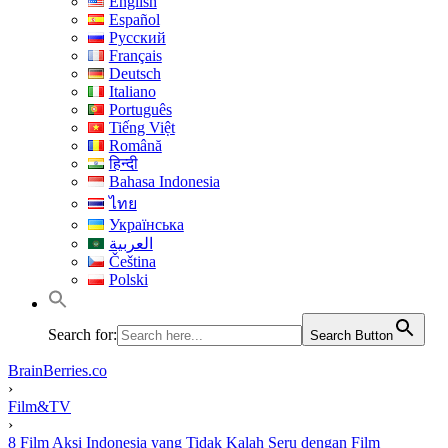
English
Español
Русский
Français
Deutsch
Italiano
Português
Tiếng Việt
Română
हिन्दी
Bahasa Indonesia
ไทย
Українська
العربية
Čeština
Polski
Search for:
Search Button
BrainBerries.co
›
Film&TV
›
8 Film Aksi Indonesia yang Tidak Kalah Seru dengan Film