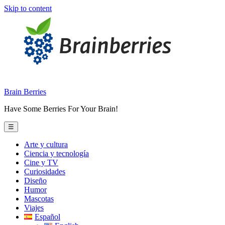
Skip to content
Brain Berries
Have Some Berries For Your Brain!
☰
Arte y cultura
Ciencia y tecnología
Cine y TV
Curiosidades
Diseño
Humor
Mascotas
Viajes
Español