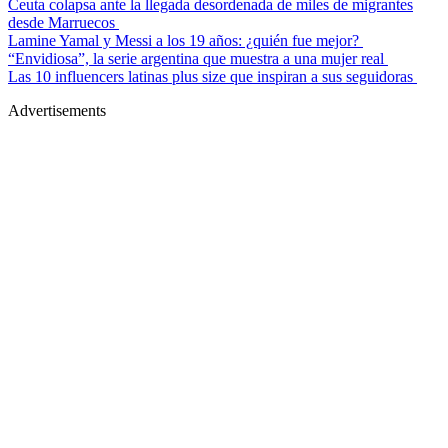
Ceuta colapsa ante la llegada desordenada de miles de migrantes
desde Marruecos
Lamine Yamal y Messi a los 19 años: ¿quién fue mejor?
“Envidiosa”, la serie argentina que muestra a una mujer real
Las 10 influencers latinas plus size que inspiran a sus seguidoras
Advertisements