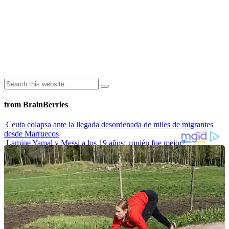
from BrainBerries
Ceuta colapsa ante la llegada desordenada de miles de migrantes
desde Marruecos
Lamine Yamal y Messi a los 19 años: ¿quién fue mejor?
“Envidiosa”, la serie argentina que muestra a una mujer real
Las 10 influencers latinas plus size que inspiran a sus seguidoras
La princesa Leonor finaliza su formación militar y se prepara para
liderar
Advertisements