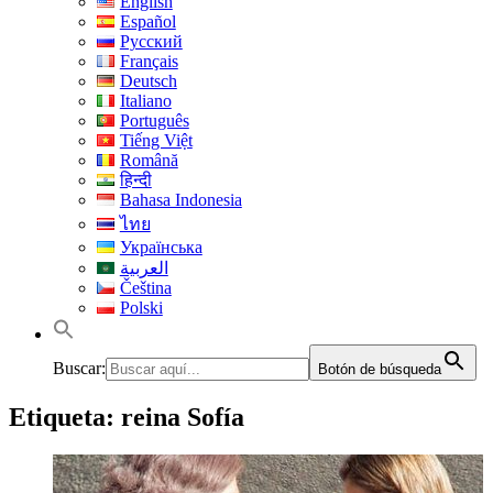
English
Español
Русский
Français
Deutsch
Italiano
Português
Tiếng Việt
Română
हिन्दी
Bahasa Indonesia
ไทย
Українська
العربية
Čeština
Polski
Buscar:
Botón de búsqueda
Etiqueta:
reina Sofía