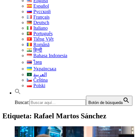
English
Español
Русский
Français
Deutsch
Italiano
Português
Tiếng Việt
Română
हिन्दी
Bahasa Indonesia
ไทย
Українська
العربية
Čeština
Polski
Buscar:
Botón de búsqueda
Etiqueta:
Rafael Martos Sánchez