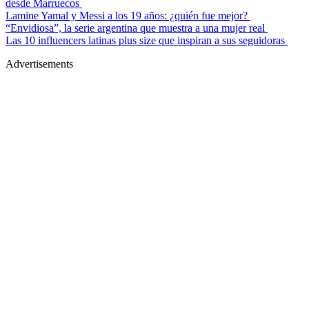
desde Marruecos
Lamine Yamal y Messi a los 19 años: ¿quién fue mejor?
“Envidiosa”, la serie argentina que muestra a una mujer real
Las 10 influencers latinas plus size que inspiran a sus seguidoras
Advertisements