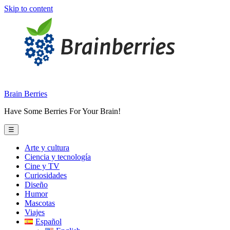
Skip to content
Brain Berries
Have Some Berries For Your Brain!
☰
Arte y cultura
Ciencia y tecnología
Cine y TV
Curiosidades
Diseño
Humor
Mascotas
Viajes
Español