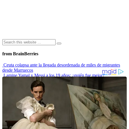
from BrainBerries
Ceuta colapsa ante la llegada desordenada de miles de migrantes
desde Marruecos
Lamine Yamal y Messi a los 19 años: ¿quién fue mejor?
“Envidiosa”, la serie argentina que muestra a una mujer real
Las 10 influencers latinas plus size que inspiran a sus seguidoras
La princesa Leonor finaliza su formación militar y se prepara para
liderar
Advertisements