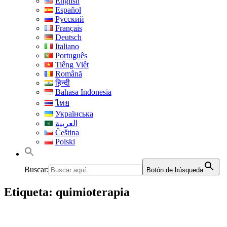
English
Español
Русский
Français
Deutsch
Italiano
Português
Tiếng Việt
Română
हिन्दी
Bahasa Indonesia
ไทย
Українська
العربية
Čeština
Polski
Buscar:
Botón de búsqueda
Etiqueta:
quimioterapia