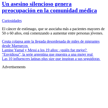
Un asesino silencioso genera
preocupación en la comunidad médica
Curiosidades
El cáncer de estómago, que se asociaba más a pacientes mayores de
50 o 60 años, está comenzando a aumentar entre personas jóvenes.
Ceuta colapsa ante la llegada desordenada de miles de migrantes
desde Marruecos
Lamine Yamal y Messi a los 19 años: ¿quién fue mejor?
“Envidiosa”, la serie argentina que muestra a una mujer real
Las 10 influencers latinas plus size que inspiran a sus seguidoras
Advertisements