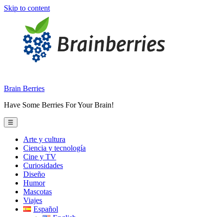
Skip to content
Brain Berries
Have Some Berries For Your Brain!
☰
Arte y cultura
Ciencia y tecnología
Cine y TV
Curiosidades
Diseño
Humor
Mascotas
Viajes
Español