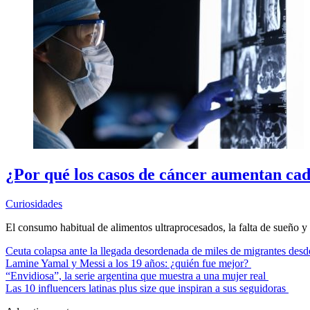
¿Por qué los casos de cáncer aumentan cad
Curiosidades
El consumo habitual de alimentos ultraprocesados, la falta de sueño y 
Ceuta colapsa ante la llegada desordenada de miles de migrantes de
Lamine Yamal y Messi a los 19 años: ¿quién fue mejor?
“Envidiosa”, la serie argentina que muestra a una mujer real
Las 10 influencers latinas plus size que inspiran a sus seguidoras