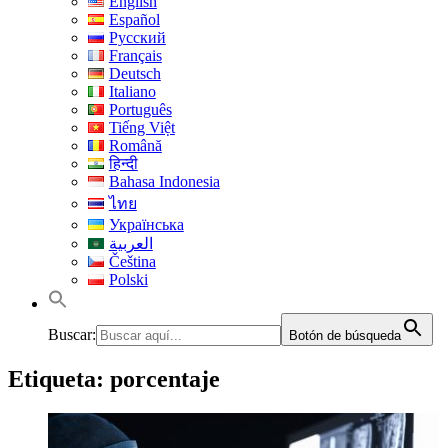
English
Español
Русский
Français
Deutsch
Italiano
Português
Tiếng Việt
Română
हिन्दी
Bahasa Indonesia
ไทย
Українська
العربية
Čeština
Polski
Buscar:
Botón de búsqueda
Etiqueta:
porcentaje