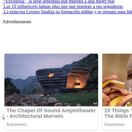
“Envidiosa”, la serie argentina que muestra a una mujer real
Las 10 influencers latinas plus size que inspiran a sus seguidoras
La princesa Leonor finaliza su formación militar y se prepara para lid
Advertisements