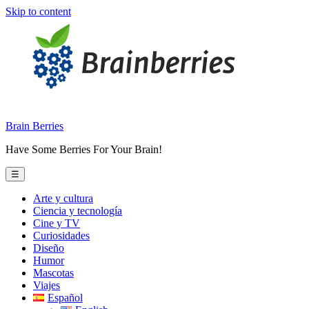
Skip to content
Brain Berries
Have Some Berries For Your Brain!
☰
Arte y cultura
Ciencia y tecnología
Cine y TV
Curiosidades
Diseño
Humor
Mascotas
Viajes
Español