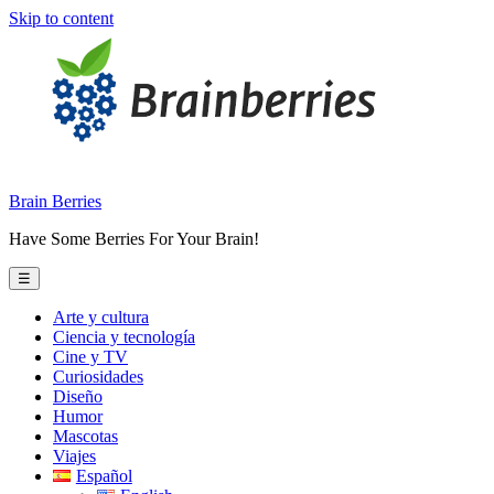
Skip to content
Brain Berries
Have Some Berries For Your Brain!
☰
Arte y cultura
Ciencia y tecnología
Cine y TV
Curiosidades
Diseño
Humor
Mascotas
Viajes
Español