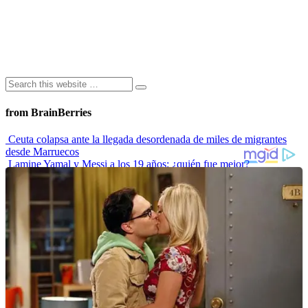
from BrainBerries
Ceuta colapsa ante la llegada desordenada de miles de migrantes
desde Marruecos
Lamine Yamal y Messi a los 19 años: ¿quién fue mejor?
“Envidiosa”, la serie argentina que muestra a una mujer real
Las 10 influencers latinas plus size que inspiran a sus seguidoras
La princesa Leonor finaliza su formación militar y se prepara para
liderar
Advertisements