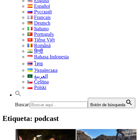
English
Español
Русский
Français
Deutsch
Italiano
Português
Tiếng Việt
Română
हिन्दी
Bahasa Indonesia
ไทย
Українська
العربية
Čeština
Polski
Buscar:
Botón de búsqueda
Etiqueta:
podcast