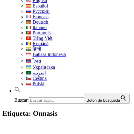
English
Español
Русский
Français
Deutsch
Italiano
Português
Tiếng Việt
Română
हिन्दी
Bahasa Indonesia
ไทย
Українська
العربية
Čeština
Polski
Buscar:
Botón de búsqueda
Etiqueta:
Onnasis