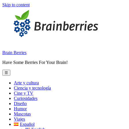
Skip to content
Brain Berries
Have Some Berries For Your Brain!
☰
Arte y cultura
Ciencia y tecnología
Cine y TV
Curiosidades
Diseño
Humor
Mascotas
Viajes
Español