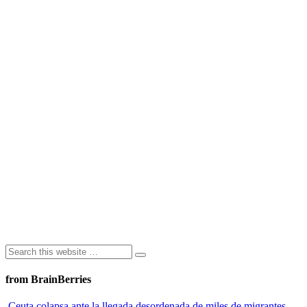
from BrainBerries
Ceuta colapsa ante la llegada desordenada de miles de migrantes