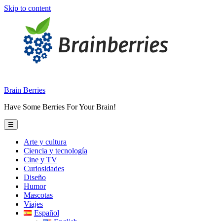
Skip to content
Brain Berries
Have Some Berries For Your Brain!
☰
Arte y cultura
Ciencia y tecnología
Cine y TV
Curiosidades
Diseño
Humor
Mascotas
Viajes
Español