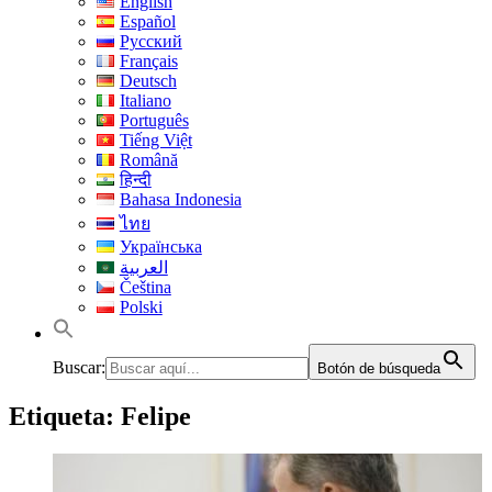
English
Español
Русский
Français
Deutsch
Italiano
Português
Tiếng Việt
Română
हिन्दी
Bahasa Indonesia
ไทย
Українська
العربية
Čeština
Polski
Buscar:
Botón de búsqueda
Etiqueta:
Felipe