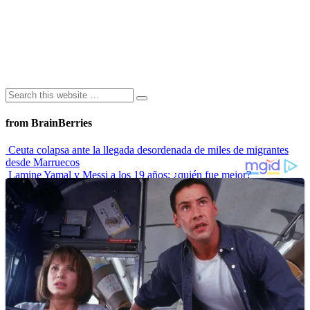
from BrainBerries
Ceuta colapsa ante la llegada desordenada de miles de migrantes
desde Marruecos
Lamine Yamal y Messi a los 19 años: ¿quién fue mejor?
“Envidiosa”, la serie argentina que muestra a una mujer real
Las 10 influencers latinas plus size que inspiran a sus seguidoras
La princesa Leonor finaliza su formación militar y se prepara para
liderar
Advertisements