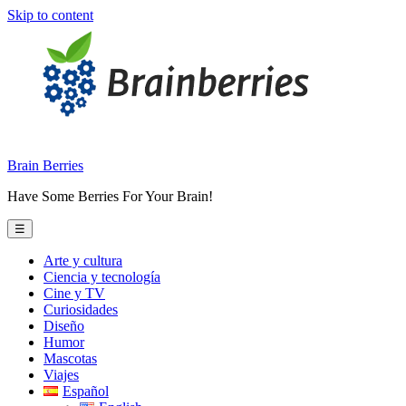
Skip to content
Brain Berries
Have Some Berries For Your Brain!
☰
Arte y cultura
Ciencia y tecnología
Cine y TV
Curiosidades
Diseño
Humor
Mascotas
Viajes
Español