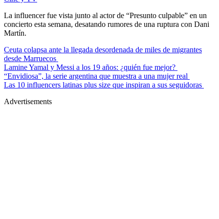
La influencer fue vista junto al actor de “Presunto culpable” en un
concierto esta semana, desatando rumores de una ruptura con Dani
Martín.
Ceuta colapsa ante la llegada desordenada de miles de migrantes
desde Marruecos
Lamine Yamal y Messi a los 19 años: ¿quién fue mejor?
“Envidiosa”, la serie argentina que muestra a una mujer real
Las 10 influencers latinas plus size que inspiran a sus seguidoras
Advertisements