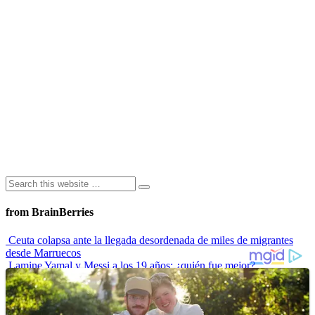
from BrainBerries
Ceuta colapsa ante la llegada desordenada de miles de migrantes
desde Marruecos
Lamine Yamal y Messi a los 19 años: ¿quién fue mejor?
“Envidiosa”, la serie argentina que muestra a una mujer real
Las 10 influencers latinas plus size que inspiran a sus seguidoras
La princesa Leonor finaliza su formación militar y se prepara para