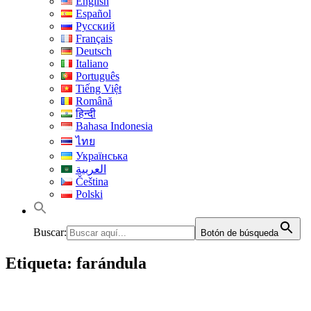
English
Español
Русский
Français
Deutsch
Italiano
Português
Tiếng Việt
Română
हिन्दी
Bahasa Indonesia
ไทย
Українська
العربية
Čeština
Polski
Buscar:
Botón de búsqueda
Etiqueta:
farándula