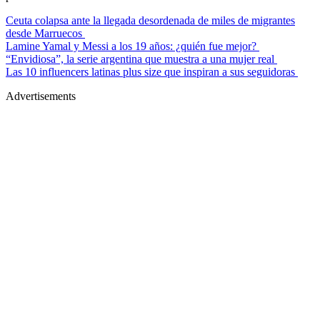
Ceuta colapsa ante la llegada desordenada de miles de migrantes
desde Marruecos
Lamine Yamal y Messi a los 19 años: ¿quién fue mejor?
“Envidiosa”, la serie argentina que muestra a una mujer real
Las 10 influencers latinas plus size que inspiran a sus seguidoras
Advertisements