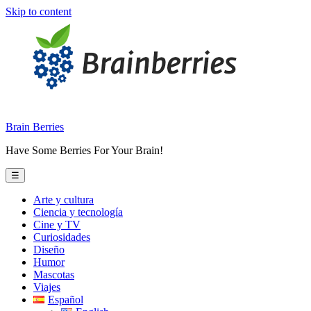
Skip to content
Brain Berries
Have Some Berries For Your Brain!
☰
Arte y cultura
Ciencia y tecnología
Cine y TV
Curiosidades
Diseño
Humor
Mascotas
Viajes
Español