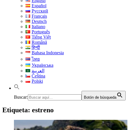
English
Español
Русский
Français
Deutsch
Italiano
Português
Tiếng Việt
Română
हिन्दी
Bahasa Indonesia
ไทย
Українська
العربية
Čeština
Polski
Buscar:
Botón de búsqueda
Etiqueta:
estreno