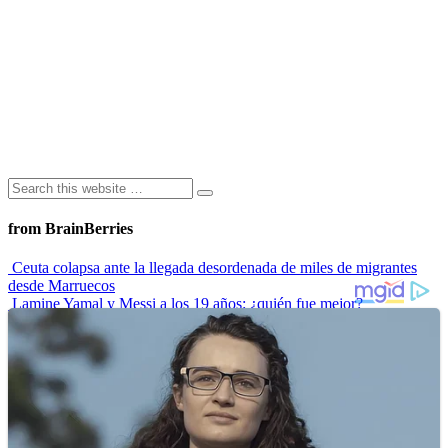
from BrainBerries
Ceuta colapsa ante la llegada desordenada de miles de migrantes
desde Marruecos
Lamine Yamal y Messi a los 19 años: ¿quién fue mejor?
“Envidiosa”, la serie argentina que muestra a una mujer real
Las 10 influencers latinas plus size que inspiran a sus seguidoras
La princesa Leonor finaliza su formación militar y se prepara para
liderar
Advertisements