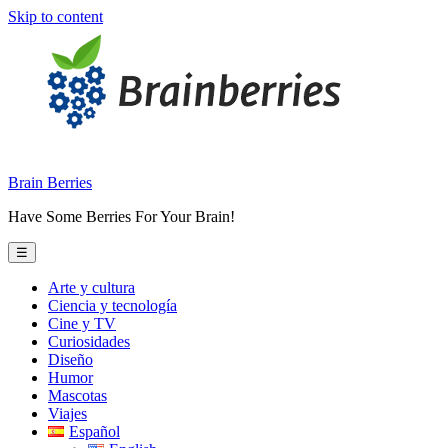
Skip to content
Brain Berries
Have Some Berries For Your Brain!
☰
Arte y cultura
Ciencia y tecnología
Cine y TV
Curiosidades
Diseño
Humor
Mascotas
Viajes
Español