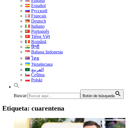
English
Español
Русский
Français
Deutsch
Italiano
Português
Tiếng Việt
Română
हिन्दी
Bahasa Indonesia
ไทย
Українська
العربية
Čeština
Polski
Buscar:
Botón de búsqueda
Etiqueta:
cuarentena