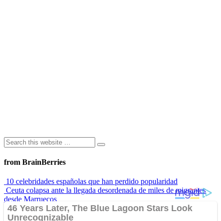
from BrainBerries
10 celebridades españolas que han perdido popularidad
Ceuta colapsa ante la llegada desordenada de miles de migrantes
desde Marruecos
Lamine Yamal y Messi a los 19 años: ¿quién fue mejor?
“Envidiosa”, la serie argentina que muestra a una mujer real