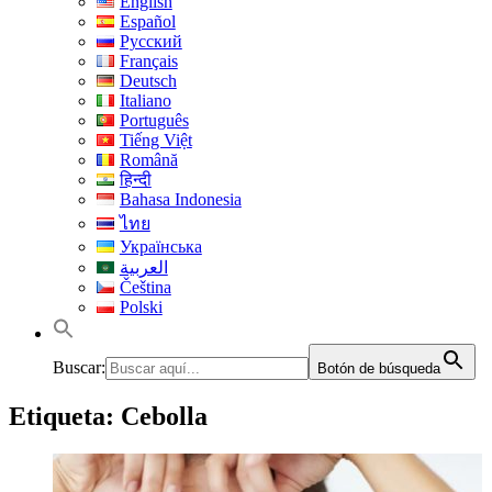
English
Español
Русский
Français
Deutsch
Italiano
Português
Tiếng Việt
Română
हिन्दी
Bahasa Indonesia
ไทย
Українська
العربية
Čeština
Polski
Buscar:
Botón de búsqueda
Etiqueta:
Cebolla