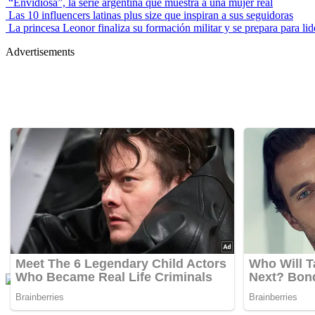
“Envidiosa”, la serie argentina que muestra a una mujer real
Las 10 influencers latinas plus size que inspiran a sus seguidoras
La princesa Leonor finaliza su formación militar y se prepara para lid
Advertisements