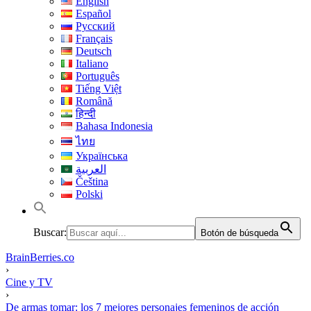
English
Español
Русский
Français
Deutsch
Italiano
Português
Tiếng Việt
Română
हिन्दी
Bahasa Indonesia
ไทย
Українська
العربية
Čeština
Polski
Buscar:
Botón de búsqueda
BrainBerries.co
›
Cine y TV
›
De armas tomar: los 7 mejores personajes femeninos de acción