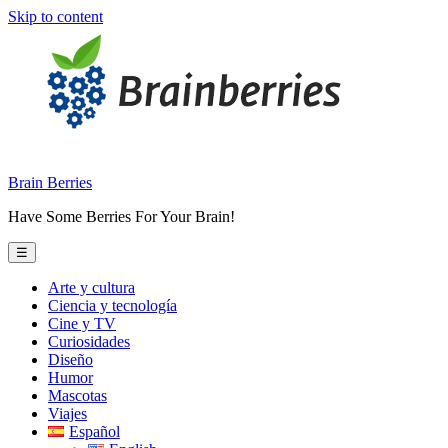
Skip to content
Brain Berries
Have Some Berries For Your Brain!
☰
Arte y cultura
Ciencia y tecnología
Cine y TV
Curiosidades
Diseño
Humor
Mascotas
Viajes
Español