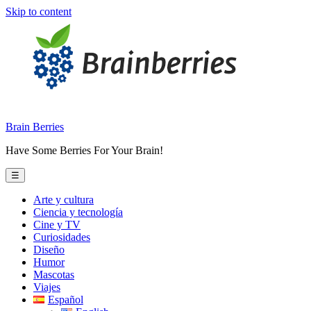
Skip to content
Brain Berries
Have Some Berries For Your Brain!
☰
Arte y cultura
Ciencia y tecnología
Cine y TV
Curiosidades
Diseño
Humor
Mascotas
Viajes
Español