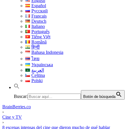
English
Español
Русский
Français
Deutsch
Italiano
Português
Tiếng Việt
Română
हिन्दी
Bahasa Indonesia
ไทย
Українська
العربية
Čeština
Polski
Buscar:
Botón de búsqueda
BrainBerries.co
›
Cine y TV
›
8 escenas intensas del cine que dieron mucho de qué hablar