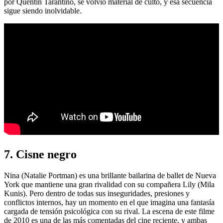
por Quentin Tarantino, se volvió material de culto, y esa secuencia
sigue siendo inolvidable.
7. Cisne negro
Nina (Natalie Portman) es una brillante bailarina de ballet de Nueva
York que mantiene una gran rivalidad con su compañera Lily (Mila
Kunis). Pero dentro de todas sus inseguridades, presiones y
conflictos internos, hay un momento en el que imagina una fantasía
cargada de tensión psicológica con su rival. La escena de este filme
de 2010 es una de las más comentadas del cine reciente, y ambas