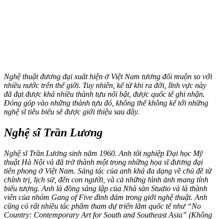
Nghệ thuật đương đại xuất hiện ở Việt Nam tương đối muộn so với
nhiều nước trên thế giới. Tuy nhiên, kể từ khi ra đời, lĩnh vực này
đã đạt được khá nhiều thành tựu nổi bật, được quốc tế ghi nhận.
Đóng góp vào những thành tựu đó, không thể không kể tới những
nghệ sĩ tiêu biểu sẽ được giới thiệu sau đây.
Nghệ sĩ Trần Lương
Nghệ sĩ Trần Lương sinh năm 1960. Anh tốt nghiệp Đại học Mỹ
thuật Hà Nội và đã trở thành một trong những họa sĩ đương đại
tiên phong ở Việt Nam. Sáng tác của anh khá đa dạng về chủ đề từ
chính trị, lịch sử, đến con người, và cả những hình ảnh mang tính
biểu tượng. Anh là đồng sáng lập của Nhà sàn Studio và là thành
viên của nhóm Gang of Five đình đám trong giới nghệ thuật. Anh
cũng có rất nhiều tác phẩm tham dự triển lãm quốc tế như “No
Country: Contemporary Art for South and Southeast Asia” (Không