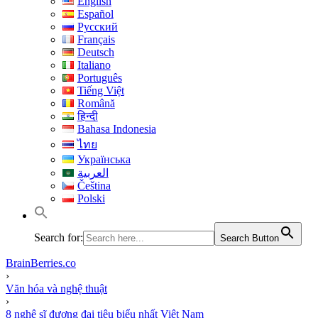
English
Español
Русский
Français
Deutsch
Italiano
Português
Tiếng Việt
Română
हिन्दी
Bahasa Indonesia
ไทย
Українська
العربية
Čeština
Polski
Search for:
Search Button
BrainBerries.co
›
Văn hóa và nghệ thuật
›
8 nghệ sĩ đương đại tiêu biểu nhất Việt Nam