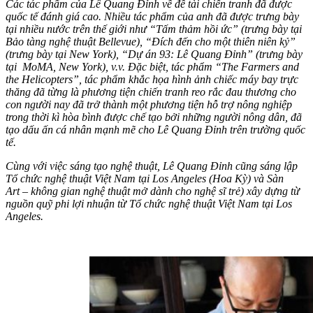
Các tác phẩm của Lê Quang Đỉnh về đề tài chiến tranh đã được
quốc tế đánh giá cao. Nhiều tác phẩm của anh đã được trưng bày
tại nhiều nước trên thế giới như “Tấm thảm hồi ức” (trưng bày tại
Bảo tàng nghệ thuật Bellevue), “Đích đến cho một thiên niên kỷ”
(trưng bày tại New York), “Dự án 93: Lê Quang Đỉnh” (trưng bày
tại MoMA, New York), v.v. Đặc biệt, tác phẩm “The Farmers and
the Helicopters”, tác phẩm khắc họa hình ảnh chiếc máy bay trực
thăng đã từng là phương tiện chiến tranh reo rắc đau thương cho
con người nay đã trở thành một phương tiện hỗ trợ nông nghiệp
trong thời kì hòa bình được chế tạo bởi những người nông dân, đã
tạo dấu ấn cá nhân mạnh mẽ cho Lê Quang Đỉnh trên trường quốc
tế.
Cùng với việc sáng tạo nghệ thuật, Lê Quang Đỉnh cũng sáng lập
Tổ chức nghệ thuật Việt Nam tại Los Angeles (Hoa Kỳ) và Sàn
Art – không gian nghệ thuật mở dành cho nghệ sĩ trẻ) xây dựng từ
nguồn quỹ phi lợi nhuận từ Tổ chức nghệ thuật Việt Nam tại Los
Angeles.