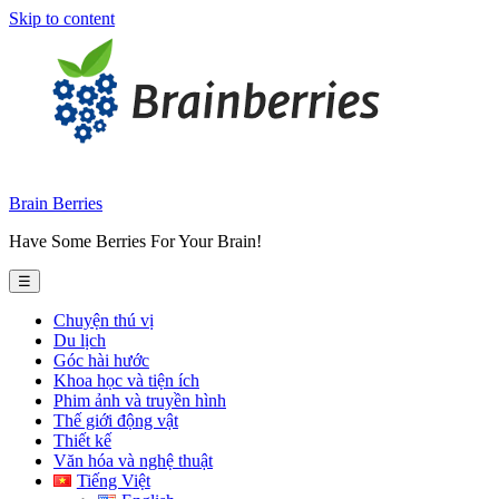
Skip to content
Brain Berries
Have Some Berries For Your Brain!
☰
Chuyện thú vị
Du lịch
Góc hài hước
Khoa học và tiện ích
Phim ảnh và truyền hình
Thế giới động vật
Thiết kế
Văn hóa và nghệ thuật
Tiếng Việt