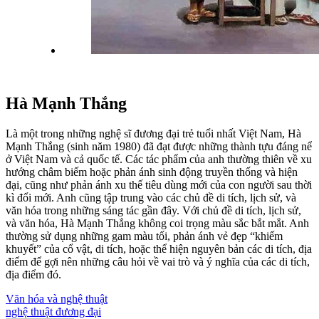
Hà Mạnh Thắng
Là một trong những nghệ sĩ đương đại trẻ tuổi nhất Việt Nam, Hà
Mạnh Thắng (sinh năm 1980) đã đạt được những thành tựu đáng nể
ở Việt Nam và cả quốc tế. Các tác phẩm của anh thường thiên về xu
hướng châm biếm hoặc phản ánh sinh động truyền thống và hiện
đại, cũng như phản ánh xu thế tiêu dùng mới của con người sau thời
kì đổi mới. Anh cũng tập trung vào các chủ đề di tích, lịch sử, và
văn hóa trong những sáng tác gần đây. Với chủ đề di tích, lịch sử,
và văn hóa, Hà Mạnh Thắng không coi trọng màu sắc bắt mắt. Anh
thường sử dụng những gam màu tối, phản ánh vẻ đẹp “khiếm
khuyết” của cổ vật, di tích, hoặc thể hiện nguyên bản các di tích, địa
điểm để gợi nên những câu hỏi về vai trò và ý nghĩa của các di tích,
địa điểm đó.
Văn hóa và nghệ thuật
nghệ thuật đương đại