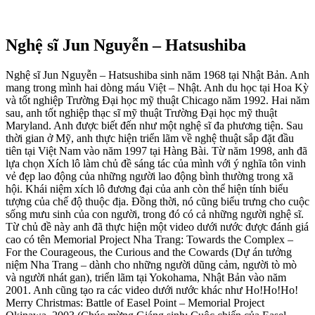
Nghệ sĩ Jun Nguyễn – Hatsushiba
Nghệ sĩ Jun Nguyễn – Hatsushiba sinh năm 1968 tại Nhật Bản. Anh
mang trong mình hai dòng máu Việt – Nhật. Anh du học tại Hoa Kỳ
và tốt nghiệp Trường Đại học mỹ thuật Chicago năm 1992. Hai năm
sau, anh tốt nghiệp thạc sĩ mỹ thuật Trường Đại học mỹ thuật
Maryland. Anh được biết đến như một nghệ sĩ đa phương tiện. Sau
thời gian ở Mỹ, anh thực hiện triển lãm về nghệ thuật sắp đặt đầu
tiên tại Việt Nam vào năm 1997 tại Hàng Bài. Từ năm 1998, anh đã
lựa chọn Xích lô làm chủ đề sáng tác của mình với ý nghĩa tôn vinh
vẻ đẹp lao động của những người lao động bình thường trong xã
hội. Khái niệm xích lô đương đại của anh còn thể hiện tính biểu
tượng của chế độ thuộc địa. Đồng thời, nó cũng biểu trưng cho cuộc
sống mưu sinh của con người, trong đó có cả những người nghệ sĩ.
Từ chủ đề này anh đã thực hiện một video dưới nước được đánh giá
cao có tên Memorial Project Nha Trang: Towards the Complex –
For the Courageous, the Curious and the Cowards (Dự án tưởng
niệm Nha Trang – dành cho những người dũng cảm, người tò mò
và người nhát gan), triển lãm tại Yokohama, Nhật Bản vào năm
2001. Anh cũng tạo ra các video dưới nước khác như Ho!Ho!Ho!
Merry Christmas: Battle of Easel Point – Memorial Project