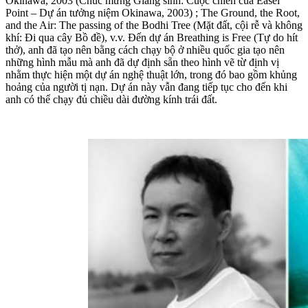
Okinawa, 2003 (Chúc mừng Giáng sinh: Cuộc chiến của Easel
Point – Dự án tưởng niệm Okinawa, 2003) ; The Ground, the Root,
and the Air: The passing of the Bodhi Tree (Mặt đất, cội rễ và không
khí: Đi qua cây Bồ đề), v.v. Đến dự án Breathing is Free (Tự do hít
thở), anh đã tạo nên bằng cách chạy bộ ở nhiều quốc gia tạo nên
những hình mẫu mà anh đã dự định sẵn theo hình vẽ từ định vị
nhằm thực hiện một dự án nghệ thuật lớn, trong đó bao gồm khủng
hoảng của người tị nạn. Dự án này vẫn đang tiếp tục cho đến khi
anh có thể chạy đủ chiều dài đường kính trái đất.