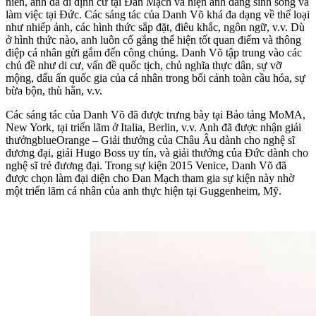
niên, anh đã đi định cư tại Đan Mạch và hiện anh đang sinh sống và
làm việc tại Đức. Các sáng tác của Danh Võ khá đa dạng về thể loại
như nhiếp ảnh, các hình thức sắp đặt, điêu khắc, ngôn ngữ, v.v. Dù
ở hình thức nào, anh luôn cố gắng thể hiện tốt quan điểm và thông
điệp cá nhân gửi gắm đến công chúng. Danh Võ tập trung vào các
chủ đề như di cư, vấn đề quốc tịch, chủ nghĩa thực dân, sự vỡ
mộng, dấu ấn quốc gia của cá nhân trong bối cảnh toàn cầu hóa, sự
bừa bộn, thù hằn, v.v.
Các sáng tác của Danh Võ đã được trưng bày tại Bảo tảng MoMA,
New York, tại triển lãm ở Italia, Berlin, v.v. Anh đã được nhận giải
thưởngblueOrange – Giải thưởng của Châu Âu dành cho nghệ sĩ
đương đại, giải Hugo Boss uy tín, và giải thưởng của Đức dành cho
nghệ sĩ trẻ đương đại. Trong sự kiện 2015 Venice, Danh Võ đã
được chọn làm đại diện cho Đan Mạch tham gia sự kiện này nhờ
một triển lãm cá nhân của anh thực hiện tại Guggenheim, Mỹ.