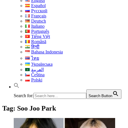
English
Español
Русский
Français
Deutsch
Italiano
Português
Tiếng Việt
Română
हिन्दी
Bahasa Indonesia
ไทย
Українська
العربية
Čeština
Polski
Search for:
Search Button
Tag:
Soo Joo Park