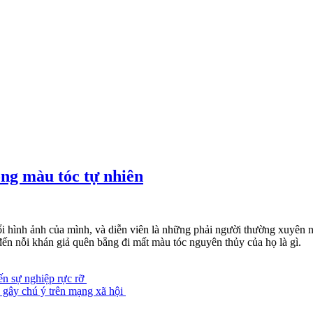
ong màu tóc tự nhiên
ổi hình ảnh của mình, và diễn viên là những phải người thường xuyên
 đến nỗi khán giả quên bẵng đi mất màu tóc nguyên thủy của họ là gì.
ến sự nghiệp rực rỡ
p gây chú ý trên mạng xã hội