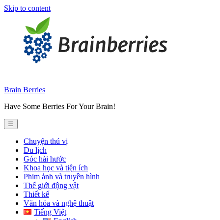
Skip to content
Brain Berries
Have Some Berries For Your Brain!
☰
Chuyện thú vị
Du lịch
Góc hài hước
Khoa học và tiện ích
Phim ảnh và truyền hình
Thế giới động vật
Thiết kế
Văn hóa và nghệ thuật
Tiếng Việt