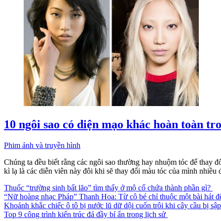
10 ngôi sao có diện mạo khác hoàn toàn tr
Phim ảnh và truyền hình
Chúng ta đều biết rằng các ngôi sao thường hay nhuộm tóc để thay đ
kì lạ là các diễn viên này đôi khi sẽ thay đổi màu tóc của mình nhiều
Thuốc “trường sinh bất lão” tìm thấy ở mộ cổ chứa thành phần gì?
“Nữ hoàng nhạc Pháp” Thanh Hoa: Từ cô bé chỉ thuộc một bài hát đ
Khoảnh khắc chiếc ô tô bị nước lũ dữ dội cuốn trôi khi cây cầu bị sậ
Top 9 công trình kiến trúc đá đầy bí ẩn trong lịch sử