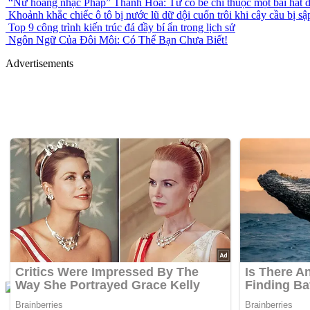
“Nữ hoàng nhạc Pháp” Thanh Hoa: Từ cô bé chỉ thuộc một bài hát đ
Khoảnh khắc chiếc ô tô bị nước lũ dữ dội cuốn trôi khi cây cầu bị sậ
Top 9 công trình kiến trúc đá đầy bí ẩn trong lịch sử
Ngôn Ngữ Của Đôi Môi: Có Thể Bạn Chưa Biết!
Advertisements