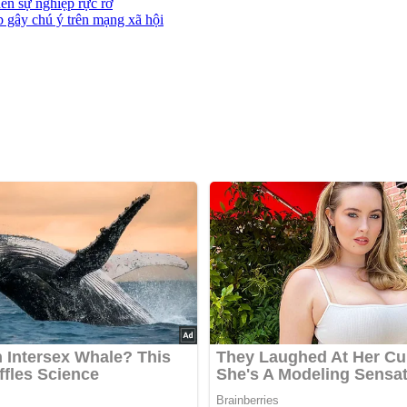
ến sự nghiệp rực rỡ
p gây chú ý trên mạng xã hội