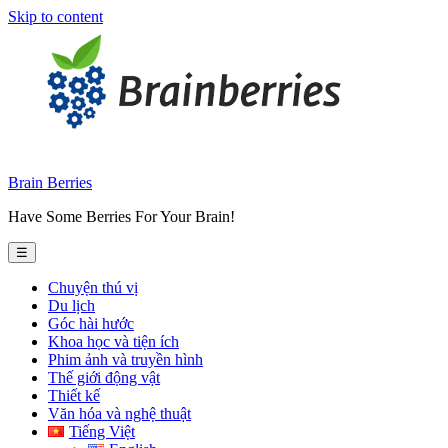
Skip to content
Brain Berries
Have Some Berries For Your Brain!
☰
Chuyện thú vị
Du lịch
Góc hài hước
Khoa học và tiện ích
Phim ảnh và truyền hình
Thế giới động vật
Thiết kế
Văn hóa và nghệ thuật
Tiếng Việt