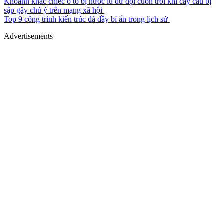
Khoảnh khắc chiếc ô tô bị nước lũ dữ dội cuốn trôi khi cây cầu bị
sập gây chú ý trên mạng xã hội
Top 9 công trình kiến trúc đá đầy bí ẩn trong lịch sử
Advertisements