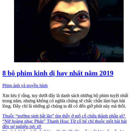
8 bộ phim kinh dị hay nhất năm 2019
Phim ảnh và truyền hình
Xin lưu ý rằng, tuy dưới đây là danh sách những bộ phim tuyệt nhất
trong năm, nhưng không có nghĩa chúng sẽ chắc chắn làm bạn hài
lòng. Đây chỉ là những gì chúng ta đã có đến giờ phút này mà thôi.
Thuốc “trường sinh bất lão” tìm thấy ở mộ cổ chứa thành phần gì?
“Nữ hoàng nhạc Pháp” Thanh Hoa: Từ cô bé chỉ thuộc một bài hát
đến sự nghiệp rực rỡ