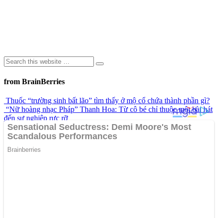
from BrainBerries
Thuốc “trường sinh bất lão” tìm thấy ở mộ cổ chứa thành phần gì?
“Nữ hoàng nhạc Pháp” Thanh Hoa: Từ cô bé chỉ thuộc một bài hát
đến sự nghiệp rực rỡ
Khoảnh khắc chiếc ô tô bị nước lũ dữ dội cuốn trôi khi cây cầu bị
sập gây chú ý trên mạng xã hội
Top 9 công trình kiến trúc đá đầy bí ẩn trong lịch sử
Ngôn Ngữ Của Đôi Môi: Có Thể Bạn Chưa Biết!
Advertisements