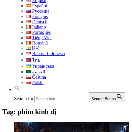
English
Español
Русский
Français
Deutsch
Italiano
Português
Tiếng Việt
Română
हिन्दी
Bahasa Indonesia
ไทย
Українська
العربية
Čeština
Polski
Search for:
Search Button
Tag:
phim kinh dị