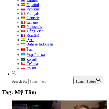
English
Español
Русский
Français
Deutsch
Italiano
Português
Tiếng Việt
Română
हिन्दी
Bahasa Indonesia
ไทย
Українська
العربية
Čeština
Polski
Search for:
Search Button
Tag:
Mỹ Tâm