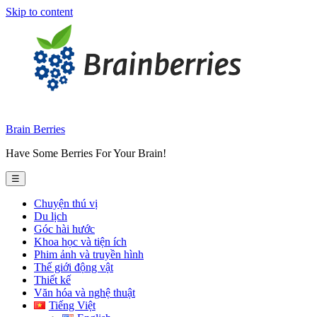
Skip to content
Brain Berries
Have Some Berries For Your Brain!
☰
Chuyện thú vị
Du lịch
Góc hài hước
Khoa học và tiện ích
Phim ảnh và truyền hình
Thế giới động vật
Thiết kế
Văn hóa và nghệ thuật
Tiếng Việt