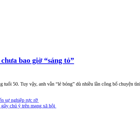
chưa bao giờ “sáng tỏ”
tuổi 50. Tuy vậy, anh vẫn “lẻ bóng” dù nhiều lần công bố chuyện tì
ến sự nghiệp rực rỡ
p gây chú ý trên mạng xã hội