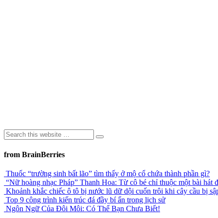
from BrainBerries
Thuốc “trường sinh bất lão” tìm thấy ở mộ cổ chứa thành phần gì?
“Nữ hoàng nhạc Pháp” Thanh Hoa: Từ cô bé chỉ thuộc một bài hát đ
Khoảnh khắc chiếc ô tô bị nước lũ dữ dội cuốn trôi khi cây cầu bị sậ
Top 9 công trình kiến trúc đá đầy bí ẩn trong lịch sử
Ngôn Ngữ Của Đôi Môi: Có Thể Bạn Chưa Biết!