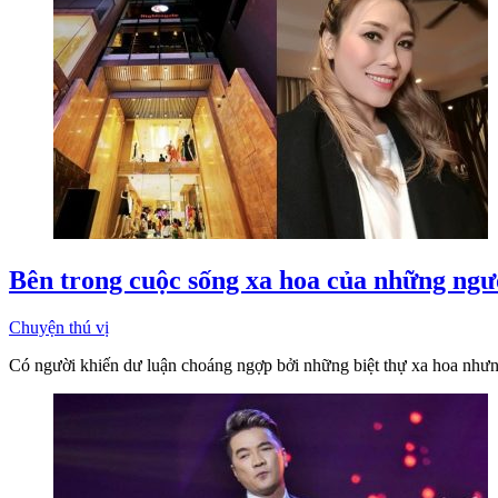
Bên trong cuộc sống xa hoa của những ng
Chuyện thú vị
Có người khiến dư luận choáng ngợp bởi những biệt thự xa hoa nhưn