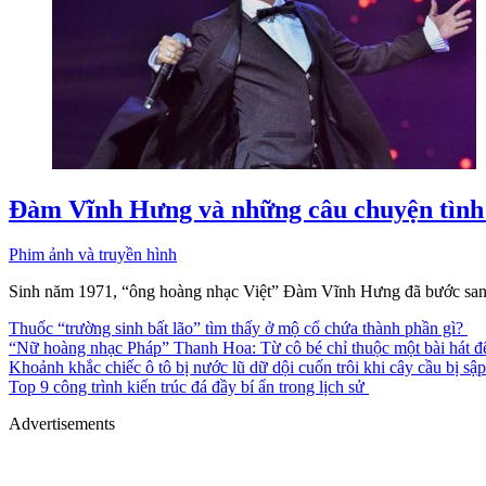
Đàm Vĩnh Hưng và những câu chuyện tình 
Phim ảnh và truyền hình
Sinh năm 1971, “ông hoàng nhạc Việt” Đàm Vĩnh Hưng đã bước sang 
Thuốc “trường sinh bất lão” tìm thấy ở mộ cổ chứa thành phần gì?
“Nữ hoàng nhạc Pháp” Thanh Hoa: Từ cô bé chỉ thuộc một bài hát đ
Khoảnh khắc chiếc ô tô bị nước lũ dữ dội cuốn trôi khi cây cầu bị sậ
Top 9 công trình kiến trúc đá đầy bí ẩn trong lịch sử
Advertisements