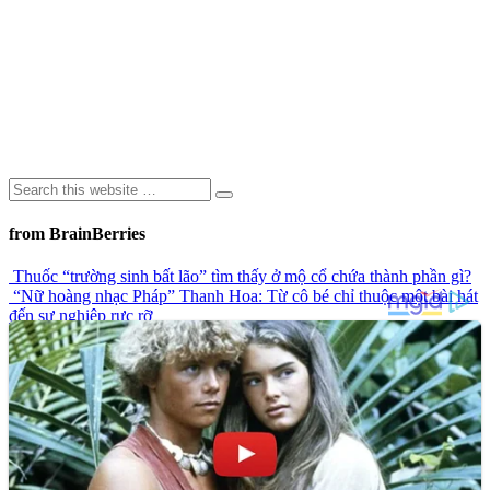
from BrainBerries
Thuốc “trường sinh bất lão” tìm thấy ở mộ cổ chứa thành phần gì?
“Nữ hoàng nhạc Pháp” Thanh Hoa: Từ cô bé chỉ thuộc một bài hát
đến sự nghiệp rực rỡ
Khoảnh khắc chiếc ô tô bị nước lũ dữ dội cuốn trôi khi cây cầu bị
sập gây chú ý trên mạng xã hội
Top 9 công trình kiến trúc đá đầy bí ẩn trong lịch sử
Ngôn Ngữ Của Đôi Môi: Có Thể Bạn Chưa Biết!
Advertisements