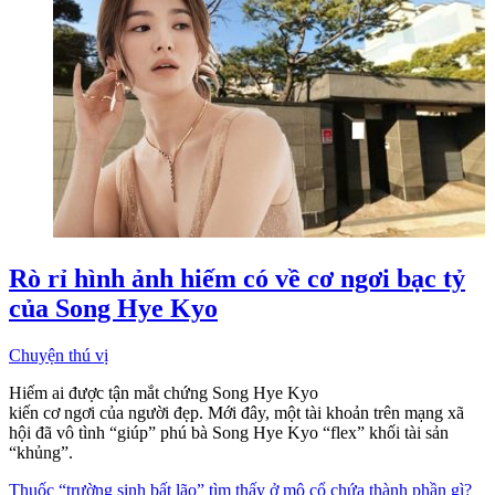
Rò rỉ hình ảnh hiếm có về cơ ngơi bạc tỷ
của Song Hye Kyo
Chuyện thú vị
Hiếm ai được tận mắt chứng Song Hye Kyo
kiến cơ ngơi của người đẹp. Mới đây, một tài khoản trên mạng xã
hội đã vô tình “giúp” phú bà Song Hye Kyo “flex” khối tài sản
“khủng”.
Thuốc “trường sinh bất lão” tìm thấy ở mộ cổ chứa thành phần gì?