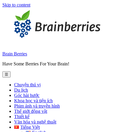
Skip to content
Brain Berries
Have Some Berries For Your Brain!
☰
Chuyện thú vị
Du lịch
Góc hài hước
Khoa học và tiện ích
Phim ảnh và truyền hình
Thế giới động vật
Thiết kế
Văn hóa và nghệ thuật
Tiếng Việt