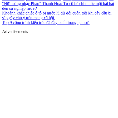
“Nữ hoàng nhạc Pháp” Thanh Hoa: Từ cô bé chỉ thuộc một bài hát
đến sự nghiệp rực rỡ
Khoảnh khắc chiếc ô tô bị nước lũ dữ dội cuốn trôi khi cây cầu bị
sập gây chú ý trên mạng xã hội
Top 9 công trình kiến trúc đá đầy bí ẩn trong lịch sử
Advertisements