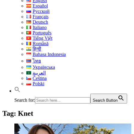
English
Español
Русский
Français
Deutsch
Italiano
Português
Tiếng Việt
Română
हिन्दी
Bahasa Indonesia
ไทย
Українська
العربية
Čeština
Polski
Search for:
Search Button
Tag:
Knet