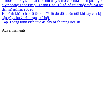
Thuốc “trường sinh bất lão” tìm thấy ở mộ cổ chứa thành phần gì?
“Nữ hoàng nhạc Pháp” Thanh Hoa: Từ cô bé chỉ thuộc một bài hát
đến sự nghiệp rực rỡ
Khoảnh khắc chiếc ô tô bị nước lũ dữ dội cuốn trôi khi cây cầu bị
sập gây chú ý trên mạng xã hội
Top 9 công trình kiến trúc đá đầy bí ẩn trong lịch sử
Advertisements