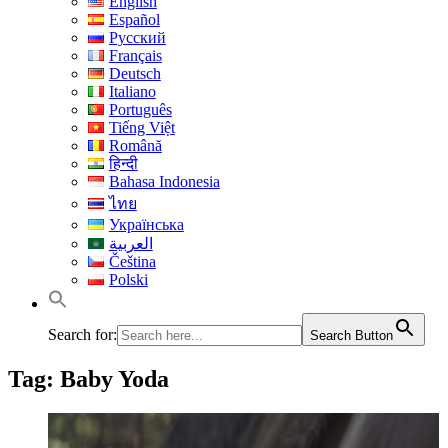
English
Español
Русский
Français
Deutsch
Italiano
Português
Tiếng Việt
Română
हिन्दी
Bahasa Indonesia
ไทย
Українська
العربية
Čeština
Polski
Search for:
Search Button
Tag:
Baby Yoda