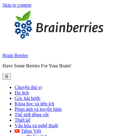
Skip to content
Brain Berries
Have Some Berries For Your Brain!
☰
Chuyện thú vị
Du lịch
Góc hài hước
Khoa học và tiện ích
Phim ảnh và truyền hình
Thế giới động vật
Thiết kế
Văn hóa và nghệ thuật
Tiếng Việt