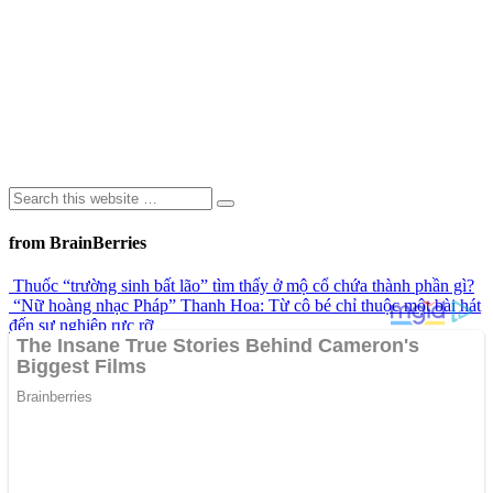
from BrainBerries
Thuốc “trường sinh bất lão” tìm thấy ở mộ cổ chứa thành phần gì?
“Nữ hoàng nhạc Pháp” Thanh Hoa: Từ cô bé chỉ thuộc một bài hát
đến sự nghiệp rực rỡ
Khoảnh khắc chiếc ô tô bị nước lũ dữ dội cuốn trôi khi cây cầu bị
sập gây chú ý trên mạng xã hội
Top 9 công trình kiến trúc đá đầy bí ẩn trong lịch sử
Ngôn Ngữ Của Đôi Môi: Có Thể Bạn Chưa Biết!
Advertisements