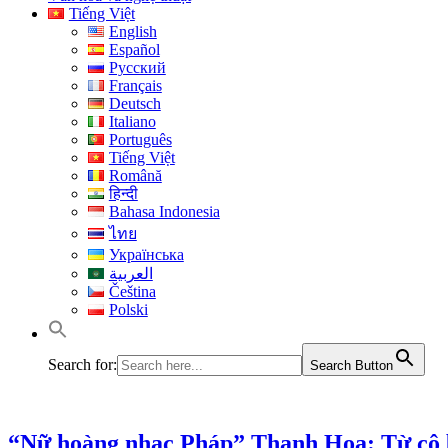
Tiếng Việt
English
Español
Русский
Français
Deutsch
Italiano
Português
Tiếng Việt
Română
हिन्दी
Bahasa Indonesia
ไทย
Українська
العربية
Čeština
Polski
Search for:
Search Button
“Nữ hoàng nhạc Pháp” Thanh Hoa: Từ cô bé