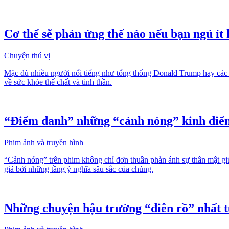
Cơ thể sẽ phản ứng thế nào nếu bạn ngủ ít
Chuyện thú vị
Mặc dù nhiều người nổi tiếng như tổng thống Donald Trump hay các do
về sức khỏe thể chất và tinh thần.
“Điểm danh” những “cảnh nóng” kinh điển 
Phim ảnh và truyền hình
“Cảnh nóng” trên phim không chỉ đơn thuần phản ánh sự thân mật giữ
giả bởi những tầng ý nghĩa sâu sắc của chúng.
Những chuyện hậu trường “điên rồ” nhất 