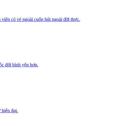
 viên có vẻ ngoài cuốn hút ngoài đời thực.
ộc đời bình yên hơn.
 hiện đại.