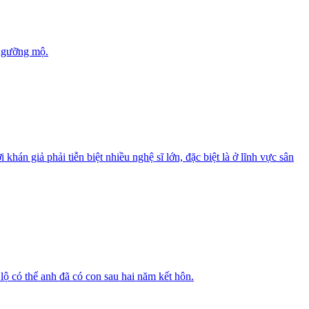
 ngưỡng mộ.
n giả phải tiễn biệt nhiều nghệ sĩ lớn, đặc biệt là ở lĩnh vực sân
lộ có thể anh đã có con sau hai năm kết hôn.