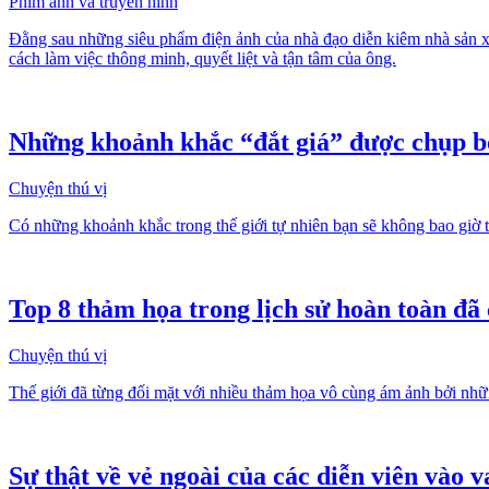
Phim ảnh và truyền hình
Đằng sau những siêu phẩm điện ảnh của nhà đạo diễn kiêm nhà sản x
cách làm việc thông minh, quyết liệt và tận tâm của ông.
Những khoảnh khắc “đắt giá” được chụp bở
Chuyện thú vị
Có những khoảnh khắc trong thế giới tự nhiên bạn sẽ không bao giờ
Top 8 thảm họa trong lịch sử hoàn toàn đã 
Chuyện thú vị
Thế giới đã từng đối mặt với nhiều thảm họa vô cùng ám ảnh bởi nh
Sự thật về vẻ ngoài của các diễn viên vào v