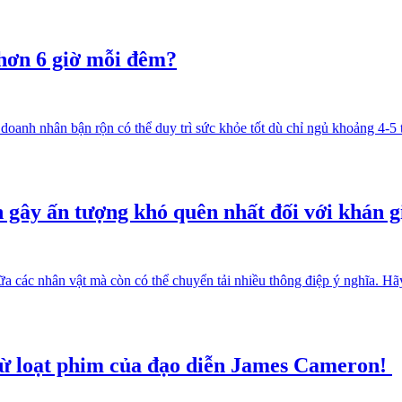
 hơn 6 giờ mỗi đêm?
anh nhân bận rộn có thể duy trì sức khỏe tốt dù chỉ ngủ khoảng 4-5 t
gây ấn tượng khó quên nhất đối với khán g
a các nhân vật mà còn có thể chuyển tải nhiều thông điệp ý nghĩa. H
từ loạt phim của đạo diễn James Cameron!