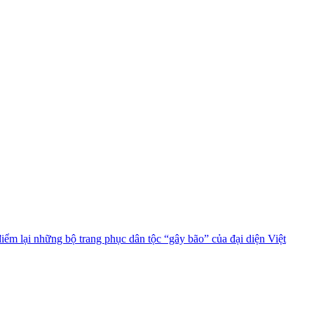
m lại những bộ trang phục dân tộc “gây bão” của đại diện Việt