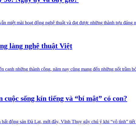
 vẫn miệt mài hoạt động nghệ thuật và đạt được những thành tựu đáng
ong làng nghệ thuật Việt
ên cạnh những thành công, năm nay cũng mang đến những nốt trầm bởi khá
n cuộc sống kín tiếng và “bí mật” có con?
a bất động sản Đà Lạt, mới đây, Vĩnh Thụy gây chú ý khi “vô tình” tiết 