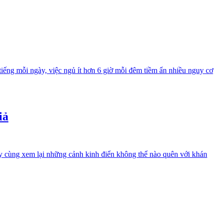
iếng mỗi ngày, việc ngủ ít hơn 6 giờ mỗi đêm tiềm ẩn nhiều nguy cơ
iả
ãy cùng xem lại những cảnh kinh điển không thể nào quên với khán