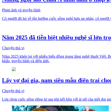
Phim ảnh và truyền hình
Có người đã lui về tận hưởng cuộc sống nghỉ hưu an nhàn, có người
Năm 2025 đã tiễn biệt nhiều nghệ sĩ lớn tr
Chuyện thú vị
Năm 2025 khép lại với nhiều biến động trong làng nghệ thuật Việt. B
khấu, truyền hình và điện ảnh.
Lấy vợ đại gia, nam siêu mẫu điển trai chọ
Chuyện thú vị
Lựa chọn cuộc sống riêng tư sau khi kết hôn với ái nữ của một đại gi