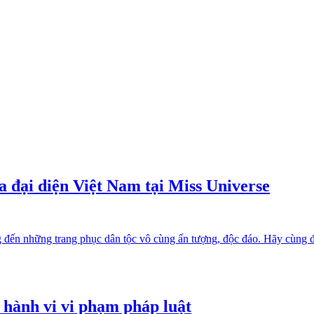
 đại diện Việt Nam tại Miss Universe
ến những trang phục dân tộc vô cùng ấn tượng, độc đáo. Hãy cùng điể
 hành vi vi phạm pháp luật