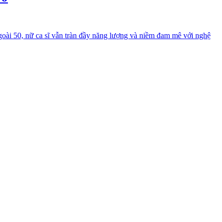
oài 50, nữ ca sĩ vẫn tràn đầy năng lượng và niềm đam mê với nghệ