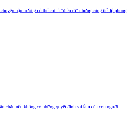
uyện hậu trường có thể coi là “điên rồ” nhưng cũng tiết lộ phong
găn chặn nếu không có những quyết định sai lầm của con người.