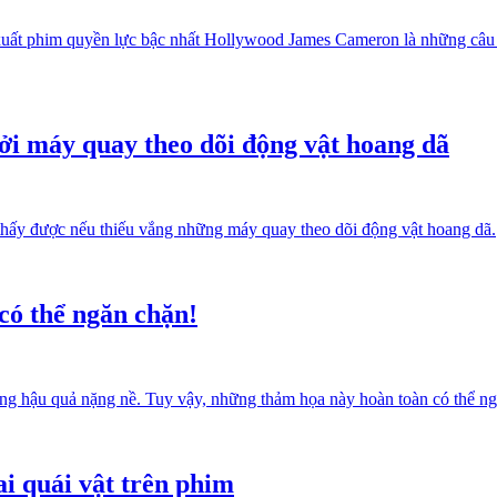
uất phim quyền lực bậc nhất Hollywood James Cameron là những câu ch
i máy quay theo dõi động vật hoang dã
 thấy được nếu thiếu vắng những máy quay theo dõi động vật hoang dã.
có thể ngăn chặn!
ững hậu quả nặng nề. Tuy vậy, những thảm họa này hoàn toàn có thể n
ai quái vật trên phim