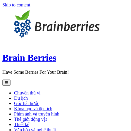
Skip to content
Brain Berries
Have Some Berries For Your Brain!
☰
Chuyện thú vị
Du lịch
Góc hài hước
Khoa học và tiện ích
Phim ảnh và truyền hình
Thế giới động vật
Thiết kế
Văn hóa và nghệ thuật