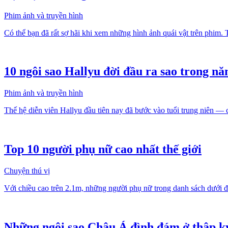
Phim ảnh và truyền hình
Có thể bạn đã rất sợ hãi khi xem những hình ảnh quái vật trên phim. 
10 ngôi sao Hallyu đời đầu ra sao trong n
Phim ảnh và truyền hình
Thế hệ diễn viên Hallyu đầu tiên nay đã bước vào tuổi trung niên — 
Top 10 người phụ nữ cao nhất thế giới
Chuyện thú vị
Với chiều cao trên 2.1m, những người phụ nữ trong danh sách dưới đâ
Những ngôi sao Châu Á đình đám ở thập kỷ