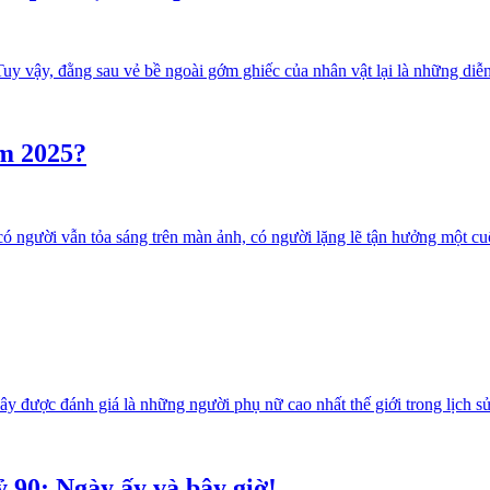
Tuy vậy, đằng sau vẻ bề ngoài gớm ghiếc của nhân vật lại là những diễn
ăm 2025?
có người vẫn tỏa sáng trên màn ảnh, có người lặng lẽ tận hưởng một cu
y được đánh giá là những người phụ nữ cao nhất thế giới trong lịch sử
 90: Ngày ấy và bây giờ!