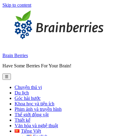
Skip to content
Brain Berries
Have Some Berries For Your Brain!
☰
Chuyện thú vị
Du lịch
Góc hài hước
Khoa học và tiện ích
Phim ảnh và truyền hình
Thế giới động vật
Thiết kế
Văn hóa và nghệ thuật
Tiếng Việt