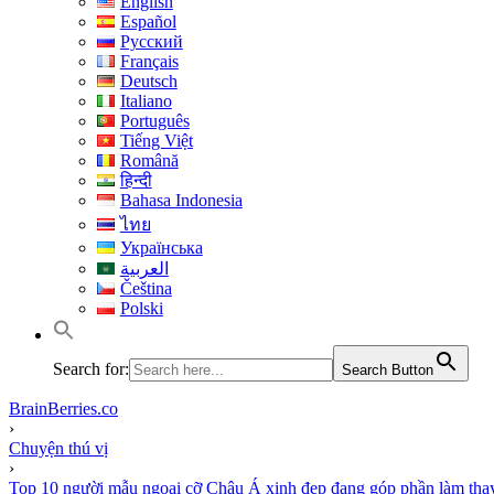
English
Español
Русский
Français
Deutsch
Italiano
Português
Tiếng Việt
Română
हिन्दी
Bahasa Indonesia
ไทย
Українська
العربية
Čeština
Polski
Search for:
Search Button
BrainBerries.co
›
Chuyện thú vị
›
Top 10 người mẫu ngoại cỡ Châu Á xinh đẹp đang góp phần làm thay