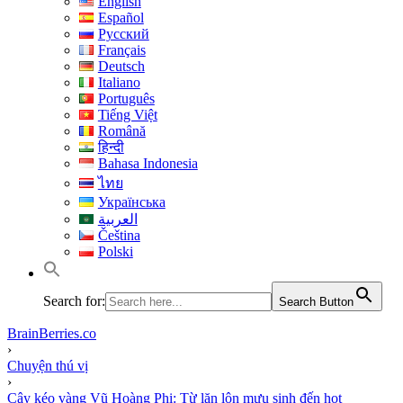
English
Español
Русский
Français
Deutsch
Italiano
Português
Tiếng Việt
Română
हिन्दी
Bahasa Indonesia
ไทย
Українська
العربية
Čeština
Polski
Search for:
Search Button
BrainBerries.co
›
Chuyện thú vị
›
Cây kéo vàng Vũ Hoàng Phi: Từ lăn lộn mưu sinh đến hot