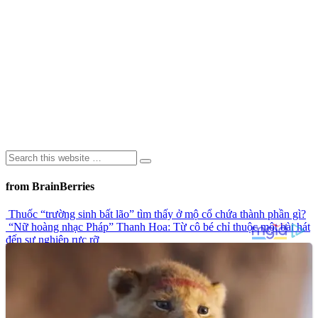
from BrainBerries
Thuốc “trường sinh bất lão” tìm thấy ở mộ cổ chứa thành phần gì?
“Nữ hoàng nhạc Pháp” Thanh Hoa: Từ cô bé chỉ thuộc một bài hát
đến sự nghiệp rực rỡ
Khoảnh khắc chiếc ô tô bị nước lũ dữ dội cuốn trôi khi cây cầu bị
sập gây chú ý trên mạng xã hội
Top 9 công trình kiến trúc đá đầy bí ẩn trong lịch sử
Ngôn Ngữ Của Đôi Môi: Có Thể Bạn Chưa Biết!
Advertisements