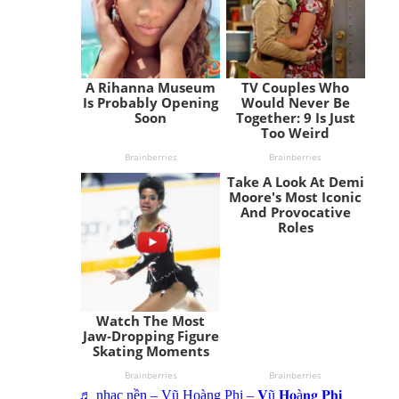
♬ nhạc nền – Vũ Hoàng Phi – 𝐕ũ 𝐇𝐨à𝐧𝐠 𝐏𝐡𝐢