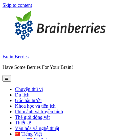
Skip to content
Brain Berries
Have Some Berries For Your Brain!
☰
Chuyện thú vị
Du lịch
Góc hài hước
Khoa học và tiện ích
Phim ảnh và truyền hình
Thế giới động vật
Thiết kế
Văn hóa và nghệ thuật
Tiếng Việt