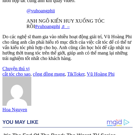
luôn hợp tác cùng anh khi quay video.
@vuhoangphii
ANH NGÔ KIẾN HUY XUỐNG TÓC
RỒI
#vuhoangphi
♬ –
Do các nghệ sĩ tham gia vào nhiều hoạt động giải trí, Vũ Hoàng Phi
cho rằng anh cần phải hiểu rõ mục đích của việc cắt tóc để có thể tư
vấn kiểu tóc phù hợp cho họ. Anh cũng cần học hỏi để cập nhật xu
hướng thời trang tóc trên thế giới, giúp anh có thể mang lại những
trải nghiệm tốt nhất cho khách hàng.
Chuyện thú vị
cắt tóc cho sao
,
cộng đồng mạng
,
TikToker
,
Vũ Hoàng Phi
Hoa Nguyen