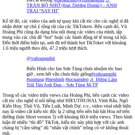
TRÀN BỘ NHỚ (feat. Dương Domic) – ANH
TRAI “SAY HI”
Kể từ đó, các video của anh tự quay khi cắt tóc cho các nghệ sĩ đã
nhận được sự chú ý rộng rãi của các TikTokers. Bên cạnh đó, Vũ
Hoàng Phi cũng đa dạng hóa nội dung các video của mình, tập
trung vào các chủ đề “hot” hoặc các hành động tử tế trong xã hội.
Đến thời điểm hiện tại, anh đã trở thành hot TikToker với khoảng
1.6 triệu người theo dõi, 47.2 triệu lượt thích.
@vuhoangphii
Biến Hình cho fan Sơn Tùng chưa nhuộm tóc bao
giờ , xem hết vẫn chưa thấy giống
#vuhoangphi
#sontung
#bienhinh
#tocnamdep
♬ Đừng Làm
Trái Tim Anh Đau – Sơn Tùng M-TP
Trong số các video triệu views của Hoàng Phi, bên cạnh các video
cắt tóc cho nghệ sĩ nổi tiếng như HIEUTHUHAI, Vinh Râu, Ngô
Kiến Huy, Thái Vũ, Tiến Luật, Minh Dự, v.v., video viral nhất hiện
nay là video cắt kiểu tóc độc lạ 2 sừng trên nền bài hát Hoa nở trên
đường (bản Short version 3) với khoảng 60.6 triệu views. Theo bình
luận từ nhiều “tín đồ” TikTok, kiểu tóc này phù hợp với các anh
chàng bị “cắm sừng” dù “nhân vật chính” trông có vẻ không thoải
mái.