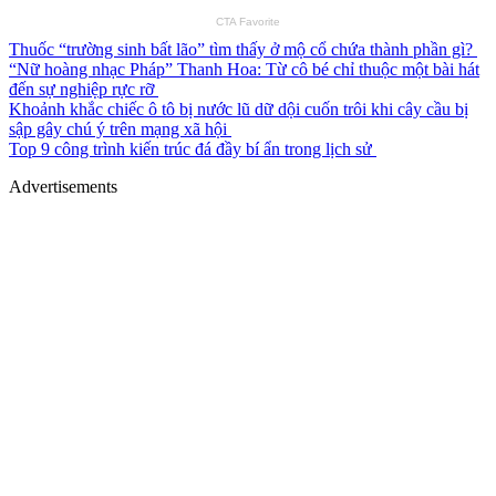
Thuốc “trường sinh bất lão” tìm thấy ở mộ cổ chứa thành phần gì?
“Nữ hoàng nhạc Pháp” Thanh Hoa: Từ cô bé chỉ thuộc một bài hát
đến sự nghiệp rực rỡ
Khoảnh khắc chiếc ô tô bị nước lũ dữ dội cuốn trôi khi cây cầu bị
sập gây chú ý trên mạng xã hội
Top 9 công trình kiến trúc đá đầy bí ẩn trong lịch sử
Advertisements