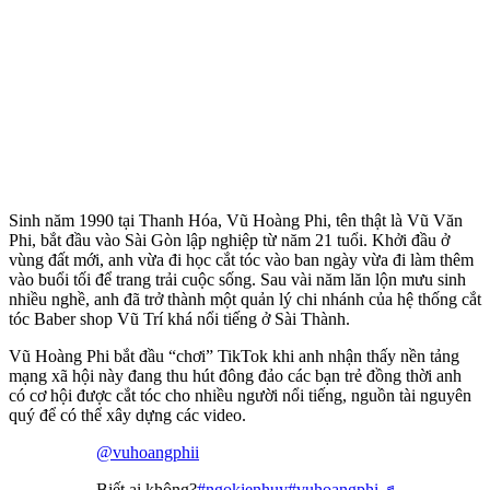
Sinh năm 1990 tại Thanh Hóa, Vũ Hoàng Phi, tên thật là Vũ Văn
Phi, bắt đầu vào Sài Gòn lập nghiệp từ năm 21 tuổi. Khởi đầu ở
vùng đất mới, anh vừa đi học cắt tóc vào ban ngày vừa đi làm thêm
vào buổi tối để trang trải cuộc sống. Sau vài năm lăn lộn mưu sinh
nhiều nghề, anh đã trở thành một quản lý chi nhánh của hệ thống cắt
tóc Baber shop Vũ Trí khá nổi tiếng ở Sài Thành.
Vũ Hoàng Phi bắt đầu “chơi” TikTok khi anh nhận thấy nền tảng
mạng xã hội này đang thu hút đông đảo các bạn trẻ đồng thời anh
có cơ hội được cắt tóc cho nhiều người nổi tiếng, nguồn tài nguyên
quý để có thể xây dựng các video.
@vuhoangphii
Biết ai không?
#ngokienhuy
#vuhoangphi
♬