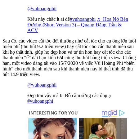
@vuhoangphii
Kiểu này chắc ít ai để
#vuhoangphi
♬ Hoa Nở Bên
Đường (Short Version 3) – Quang Đăng Trần &
ACV
Sau đó, các video cắt tóc đời thường như cắt tóc cho cụ ông lớn tuổi
miễn phí (thu hút 9.2 triệu view) hay cắt tóc cho các thanh niên sau
khi họ thất tình, giúp họ đẹp hơn và tự tin hơn hay cắt tóc cho các
thanh niên “ế” dài hạn kiểu 6/4 cũng thu hút hàng triệu view. Chẳng
hạn, một video đăng tải vào 15/7/2020 về việc Vũ Hoàng Phi “biến
hình” cho một thanh niên sau khi thanh niên này bị thất tình đã thu
hút 14.9 triệu view.
@vuhoangphii
Đẹp trai vậy mà bị Bồ cắm sừng các ông ạ
#vuhoangphi