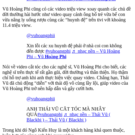
Vũ Hoàng Phi cũng có các video triệu view xoay quanh các chủ đề
đời thường hài hước như video quay cảnh ông bố trẻ vừa bế con
vừa nâng ly uống rượu cùng các “huynh đệ” trên tivi với khoảng
11.4 triệu view.
@vuhoangphii
Xin lỗi các xu huynh đệ phải ở nhà coi con không
đến được
#vuhoangphi
♬ nhạc nền – Vũ Hoàng
Phi – 𝐕ũ 𝐇𝐨à𝐧𝐠 𝐏𝐡𝐢
Nói về video cắt tóc cho các nghệ sĩ, Vũ Hoàng Phi cho biết, các
nghệ sĩ trên thực tế rất gần gũi, đời thường và thân thiện. Họ thậm
chí hỗ trợ anh khi anh thực hiện việc quay video. Chẳng hạn, Thái
Vũ đã chủ động “diễn” với thái độ vô cùng lầy lội, giúp video của
Vũ Hoàng Phi trở nên hấp dẫn và gây cười hơn.
@vuhoangphii
ANH THÁI VŨ CĂT TÓC MÀ NHÂY
QUÁ
#vuhoangphi
♬ nhạc nền – Thái Vũ (
Blackbi ) – Thái Vũ ( Blackbi )
Trong khi đó Ngô Kiến Huy là một khách hàng khá quen thuộc,