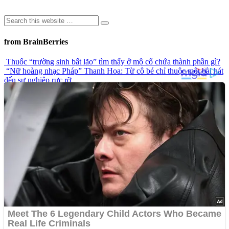
from BrainBerries
Thuốc “trường sinh bất lão” tìm thấy ở mộ cổ chứa thành phần gì?
“Nữ hoàng nhạc Pháp” Thanh Hoa: Từ cô bé chỉ thuộc một bài hát
đến sự nghiệp rực rỡ
Khoảnh khắc chiếc ô tô bị nước lũ dữ dội cuốn trôi khi cây cầu bị
sập gây chú ý trên mạng xã hội
Top 9 công trình kiến trúc đá đầy bí ẩn trong lịch sử
Ngôn Ngữ Của Đôi Môi: Có Thể Bạn Chưa Biết!
Advertisements