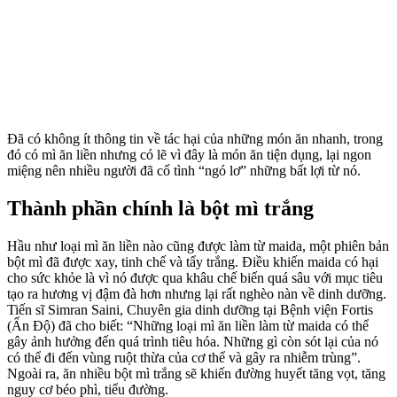
Đã có không ít thông tin về tác hại của những món ăn nhanh, trong
đó có mì ăn liền nhưng có lẽ vì đây là món ăn tiện dụng, lại ngon
miệng nên nhiều người đã cố tình “ngó lơ” những bất lợi từ nó.
Thành phần chính là bột mì trắng
Hầu như loại mì ăn liền nào cũng được làm từ maida, một phiên bản
bột mì đã được xay, tinh chế và tẩy trắng. Điều khiến maida có hại
cho sức khỏe là vì nó được qua khâu chế biến quá sâu với mục tiêu
tạo ra hương vị đậm đà hơn nhưng lại rất nghèo nàn về dinh dưỡng.
Tiến sĩ Simran Saini, Chuyên gia dinh dưỡng tại Bệnh viện Fortis
(Ấn Độ) đã cho biết: “Những loại mì ăn liền làm từ maida có thể
gây ảnh hưởng đến quá trình tiêu hóa. Những gì còn sót lại của nó
có thể đi đến vùng ruột thừa của cơ thể và gây ra nhiễm trùng”.
Ngoài ra, ăn nhiều bột mì trắng sẽ khiến đường huyết tăng vọt, tăng
nguy cơ béo phì, tiểu đường.