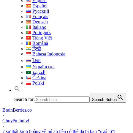
English
Español
Русский
Français
Deutsch
Italiano
Português
Tiếng Việt
Română
हिन्दी
Bahasa Indonesia
ไทย
Українська
العربية
Čeština
Polski
Search for:
Search Button
BrainBerries.co
›
Chuyện thú vị
›
7 sự thật kinh hoàng về mì ăn liền có thể đã bị bạn “ngó lơ”!