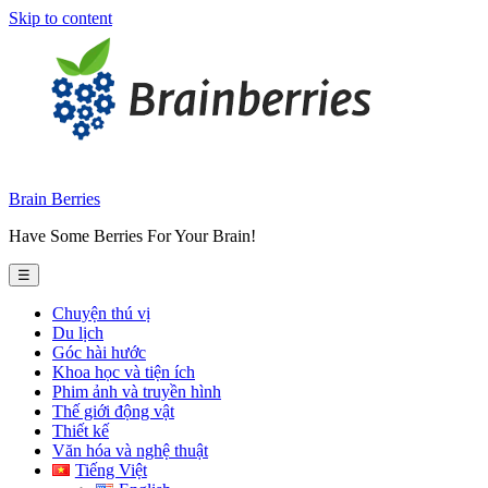
Skip to content
Brain Berries
Have Some Berries For Your Brain!
☰
Chuyện thú vị
Du lịch
Góc hài hước
Khoa học và tiện ích
Phim ảnh và truyền hình
Thế giới động vật
Thiết kế
Văn hóa và nghệ thuật
Tiếng Việt