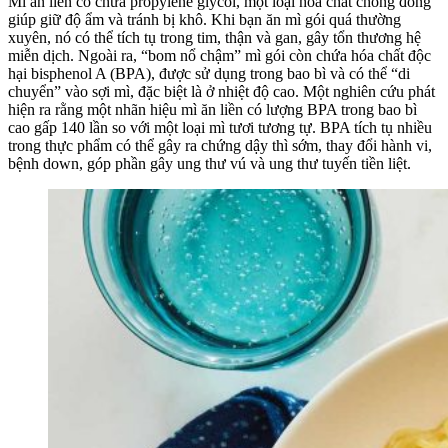
Mì ăn liền có chứa propylene glycol, một loại hóa chất chống đông
giúp giữ độ ẩm và tránh bị khô. Khi bạn ăn mì gói quá thường
xuyên, nó có thể tích tụ trong tim, thận và gan, gây tổn thương hệ
miễn dịch. Ngoài ra, “bom nổ chậm” mì gói còn chứa hóa chất độc
hại bisphenol A (BPA), được sử dụng trong bao bì và có thể “di
chuyển” vào sợi mì, đặc biệt là ở nhiệt độ cao. Một nghiên cứu phát
hiện ra rằng một nhãn hiệu mì ăn liền có lượng BPA trong bao bì
cao gấp 140 lần so với một loại mì tươi tương tự. BPA tích tụ nhiều
trong thực phẩm có thể gây ra chứng dậy thì sớm, thay đổi hành vi,
bệnh down, góp phần gây ung thư vú và ung thư tuyến tiền liệt.