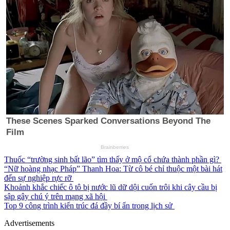
Thuốc “trường sinh bất lão” tìm thấy ở mộ cổ chứa thành phần gì?
“Nữ hoàng nhạc Pháp” Thanh Hoa: Từ cô bé chỉ thuộc một bài hát
đến sự nghiệp rực rỡ
Khoảnh khắc chiếc ô tô bị nước lũ dữ dội cuốn trôi khi cây cầu bị
sập gây chú ý trên mạng xã hội
Top 9 công trình kiến trúc đá đầy bí ẩn trong lịch sử
Advertisements