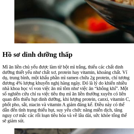
Hồ sơ dinh dưỡng thấp
Mì ăn liền chủ yếu được làm từ bột mì trắng, thiếu các chất dinh
dưỡng thiết yếu như chất xơ, protein hay vitamin, khoáng chất. Ví
dụ, trung bình, một khẩu phần mì ramen chứa 2g protein, chỉ tương
đương 4% lượng khuyến nghị hàng ngày. Đó là lý do khiến nhiều
nhà khoa học ví von việc ăn mì tôm như việc ăn “không khí”. Một
số nghiên cứu chỉ ra việc tiêu thụ mì ăn liền thường xuyên có liên
quan đến thiếu hụt dinh dưỡng, khi lượng protein, canxi, vitamin C,
phốt pho, sắt, niacin và vitamin A giảm đáng kể. Điều này có thể
dẫn đến tình trạng thiếu hụt, suy yếu chức năng miễn dịch, tăng
nguy cơ mắc các rối loạn tiêu hóa và về lâu dài, sức khỏe tổng thể
sẽ giảm sút.