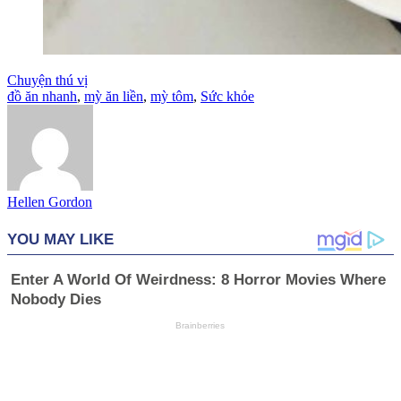
Chuyện thú vị
đồ ăn nhanh
,
mỳ ăn liền
,
mỳ tôm
,
Sức khỏe
Hellen Gordon